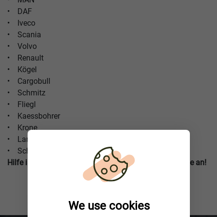
• DAF
• Iveco
• Scania
• Volvo
• Renault
• Кögel
• Cargobull
• Schmitz
• Fliegl
• Kaessbohrer
• Krone
• Lamberet
• Schwarzemüller
Hilfe ist näher als Sie denken! Rufen Sie unsere Hotline an!
We use cookies