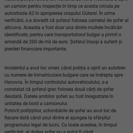
un camion pentru inspecție în timp ce acesta circula pe
autostrada A2 în apropierea orașului Gütersl. În urma
verificării, s-a dovedit că șoferul folosea carnetul de șofer al
altcuiva. Aceasta a fost doar una dintre multele încălcări
identificate, pentru care transportatorul bulgar a primit o
amendă de 200 de mii de euro. Șoferul însuși a suferit și
pierderi financiare importante.
Incidentul a avut loc vineri, când poliția a oprit un autotren
cu numere de înmatriculare bulgare care se îndrepta spre
Hanovra. În timpul controlului autovehiculului, s-a
constatat că șoferul grec folosea două cărți de șofer
deodată. Datele ambilor șoferi au fost înregistrate în
unitatea de bord a camionului.
Potrivit polițiștilor, schimbările de șofer au avut loc de
fiecare dată când unul dintre ei ajungea la sfârșitul
programului legal de lucru. Cu toate acestea, în timpul
verificării, al doilea șofer nu a putut fi găsit.