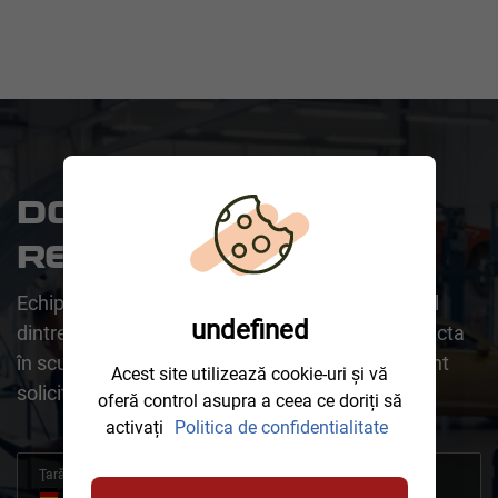
DORIȚI SĂ FIȚI
RECHEMAT?
Echipa noastră este bucuroasă să vă ajute. Unul
undefined
dintre reprezentanții noștri pricepuți vă va contacta
în scurt timp pentru a răspunde prompt și eficient
Acest site utilizează cookie-uri și vă
solicitării dumneavoastră.
oferă control asupra a ceea ce doriți să
activați
Politica de confidentialitate
Ţară
+49