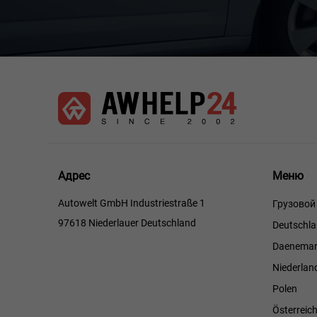
Меню
Адрес
Меню
Autowelt GmbH Industriestraße 1
Грузовой
97618 Niederlauer Deutschland
Deutschl
Daenemar
Niederlan
Polen
Österreic