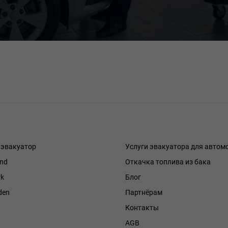
 эвакуатор
Услуги эвакуатора для автом
and
Откачка топлива из бака
k
Блог
den
Партнёрам
Контакты
h
AGB