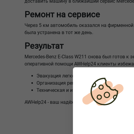
доставить машину в ближайший сервис Mercede
Ремонт на сервисе
Через 5 км автомобиль оказался на фирменной
была устранена в тот же день.
Результат
Mercedes-Benz E-Class W211 снова был готов к 
оперативной помощи AWHelp24 клиенты избежал
Эвакуация легковых автомобилей в Герма
Организация ремонта на фирменных серв
Техническая и информационная поддержка
AWHelp24 - ваш надёжный помощник в непредви