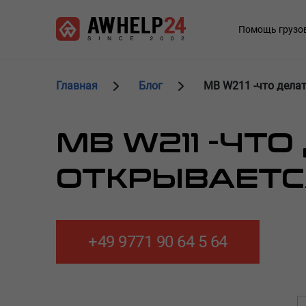
Перейти
Панель управления cookies
к
Main
Помощь грузо
основному
navigation
содержанию
Главная
Блог
MB W211 -что делат
MB W211 -ЧТ
ОТКРЫВАЕТС
+49 9771 90 64 5 64