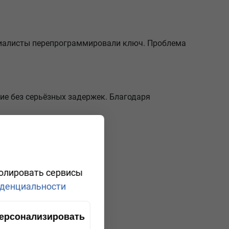
ециалисты перепрограммировали ключ. Проблема
вие без серьёзных задержек. Благодаря
ролировать сервисы
денциальности
ерсонализировать