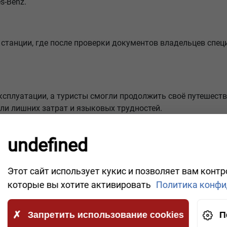
s-Benz.
 станции, где после проверки документов владельцев сп
эксплуатации, а туристы смогли продолжить своё путешест
и лишних затрат и языковых трудностей.
нии 24/7
undefined
исах
 на русском языке
Этот сайт использует кукис и позволяет вам конт
денных ситуациях на дорогах Европы.
которые вы хотите активировать
Политика конфи
Запретить использование cookies
П