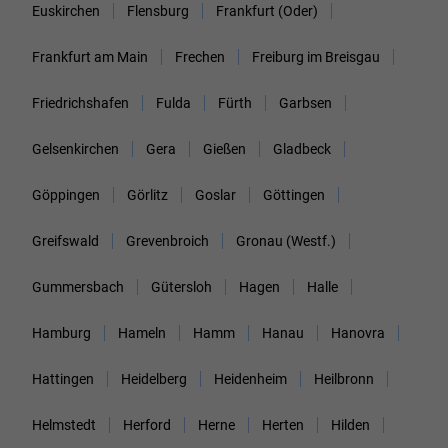
Euskirchen
Flensburg
Frankfurt (Oder)
Frankfurt am Main
Frechen
Freiburg im Breisgau
Friedrichshafen
Fulda
Fürth
Garbsen
Gelsenkirchen
Gera
Gießen
Gladbeck
Göppingen
Görlitz
Goslar
Göttingen
Greifswald
Grevenbroich
Gronau (Westf.)
Gummersbach
Gütersloh
Hagen
Halle
Hamburg
Hameln
Hamm
Hanau
Hanovra
Hattingen
Heidelberg
Heidenheim
Heilbronn
Helmstedt
Herford
Herne
Herten
Hilden