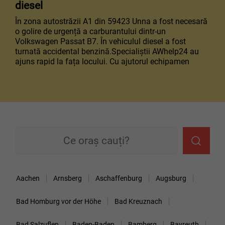
diesel
În zona autostrăzii A1 din 59423 Unna a fost necesară
o golire de urgență a carburantului dintr-un
Volkswagen Passat B7. În vehiculul diesel a fost
turnată accidental benzină.Specialiștii AWhelp24 au
ajuns rapid la fața locului. Cu ajutorul echipamen
Aachen
Arnsberg
Aschaffenburg
Augsburg
Bad Homburg vor der Höhe
Bad Kreuznach
Bad Salzuflen
Baden-Baden
Bamberg
Bayreuth