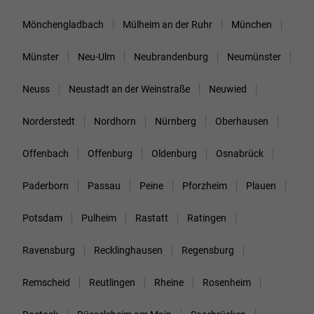
Mönchengladbach
Mülheim an der Ruhr
München
Münster
Neu-Ulm
Neubrandenburg
Neumünster
Neuss
Neustadt an der Weinstraße
Neuwied
Norderstedt
Nordhorn
Nürnberg
Oberhausen
Offenbach
Offenburg
Oldenburg
Osnabrück
Paderborn
Passau
Peine
Pforzheim
Plauen
Potsdam
Pulheim
Rastatt
Ratingen
Ravensburg
Recklinghausen
Regensburg
Remscheid
Reutlingen
Rheine
Rosenheim