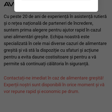
AVEA ÎNCREDERE ÎN NOI
Cu peste 20 de ani de experiență în asistență rutieră
și o rețea națională de parteneri de încredere,
suntem prima alegere pentru ajutor rapid în cazul
unei alimentări greșite. Echipa noastră este
specializată în cele mai diverse cazuri de alimentare
greșită și vă stă la dispoziție cu sfaturi și acțiune
pentru a evita daune costisitoare și pentru a vă
permite să continuați călătoria în siguranță.
Contactați-ne imediat în caz de alimentare greșită!
Experții noștri sunt disponibili în orice moment și vă
vor repune rapid și economic pe drum.