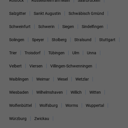
Rostock
Rüsselsheim am Main
Saarbrücken
Salzgitter
Sankt Augustin
Schwäbisch Gmünd
Schweinfurt
Schwerin
Siegen
Sindelfingen
Solingen
Speyer
Stolberg
Stralsund
Stuttgart
Trier
Troisdorf
Tübingen
Ulm
Unna
Velbert
Viersen
Villingen-Schwenningen
Waiblingen
Weimar
Wesel
Wetzlar
Wiesbaden
Wilhelmshaven
Willich
Witten
Wolfenbüttel
Wolfsburg
Worms
Wuppertal
Würzburg
Zwickau