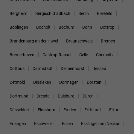
Bergheim
Bergisch Gladbach
Berlin
Bielefeld
Böblingen
Bocholt
Bochum
Bonn
Bottrop
Brandenburg an der Havel
Braunschweig
Bremen
Bremerhaven
Castrop-Rauxel
Celle
Chemnitz
Cottbus
Darmstadt
Delmenhorst
Dessau
Detmold
Dinslaken
Dormagen
Dorsten
Dortmund
Dresda
Duisburg
Düren
Düsseldorf
Elmshorn
Emden
Erftstadt
Erfurt
Erlangen
Eschweiler
Essen
Esslingen am Neckar