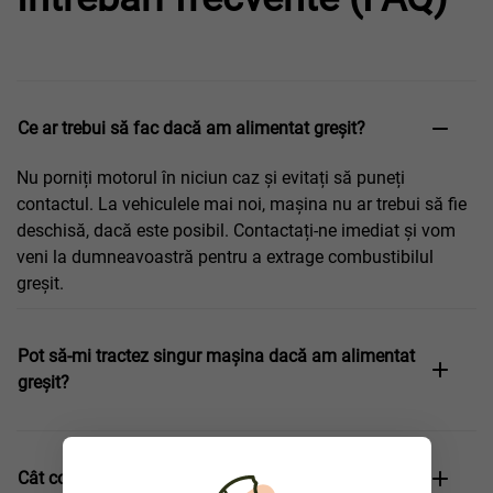
Ce ar trebui să fac dacă am alimentat greșit?
Nu porniți motorul în niciun caz și evitați să puneți
contactul. La vehiculele mai noi, mașina nu ar trebui să fie
deschisă, dacă este posibil. Contactați-ne imediat și vom
veni la dumneavoastră pentru a extrage combustibilul
greșit.
Pot să-mi tractez singur mașina dacă am alimentat
greșit?
Cât costă extracția combustibilului greșit?