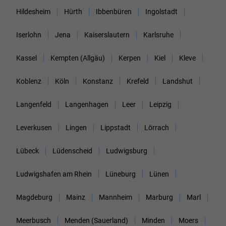
Hildesheim
Hürth
Ibbenbüren
Ingolstadt
Iserlohn
Jena
Kaiserslautern
Karlsruhe
Kassel
Kempten (Allgäu)
Kerpen
Kiel
Kleve
Koblenz
Köln
Konstanz
Krefeld
Landshut
Langenfeld
Langenhagen
Leer
Leipzig
Leverkusen
Lingen
Lippstadt
Lörrach
Lübeck
Lüdenscheid
Ludwigsburg
Ludwigshafen am Rhein
Lüneburg
Lünen
Magdeburg
Mainz
Mannheim
Marburg
Marl
Meerbusch
Menden (Sauerland)
Minden
Moers