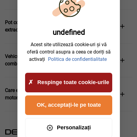
Pot continua să conduc vehiculul imediat după
extracție?
undefined
Acest site utilizează cookie-uri și vă
oferă control asupra a ceea ce doriți să
Vehiculul meu va fi deteriorat permanent de
activați
Politica de confidentialitate
combustibilul greșit?
Respinge toate cookie-urile
Care este diferența dintre benzină în motorină și
motorină în benzină?
OK, acceptați-le pe toate
Personalizați
DE CE PUTEȚI