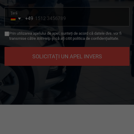
Ţară
+49
Germany
+49
Prin utilizarea apelului de apel, sunteți de acord că datele dvs. vor fi
transmise către AWHelp și că ați citit politica de confidențialitate.
SOLICITAȚI UN APEL INVERS