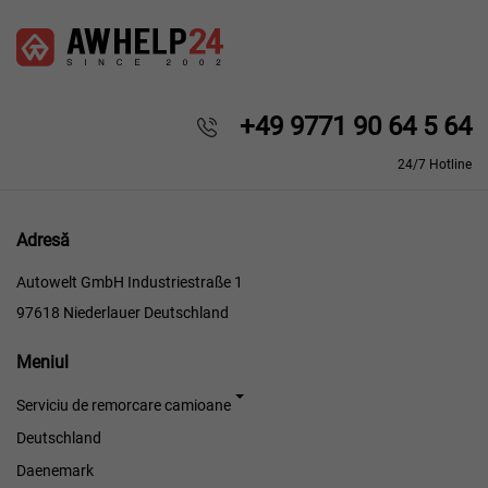
+49 9771 90 64 5 64
24/7 Hotline
Adresă
Autowelt GmbH Industriestraße 1
97618 Niederlauer Deutschland
Meniul
Meniul
Serviciu de remorcare camioane
Deutschland
Daenemark