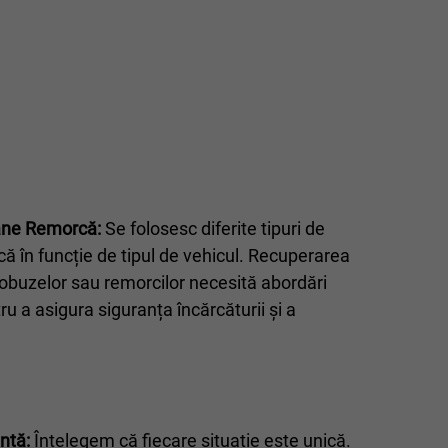
ane Remorcă:
Se folosesc diferite tipuri de
 în funcție de tipul de vehicul. Recuperarea
obuzelor sau remorcilor necesită abordări
ru a asigura siguranța încărcăturii și a
ntă:
Înțelegem că fiecare situație este unică.