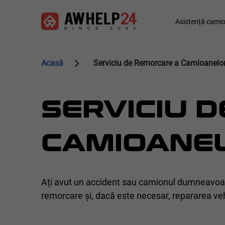
Mergi
Panoul de gestionare a panourilor cookie
la
Main
Asistență cami
conţinutul
navigation
principal
Acasă
Serviciu de Remorcare a Camioanelo
SERVICIU 
CAMIOANE
Ați avut un accident sau camionul dumneavoast
remorcare și, dacă este necesar, repararea ve