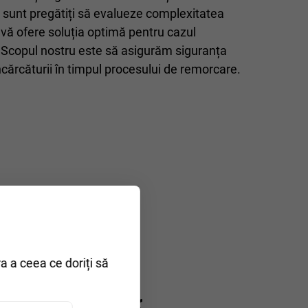
ri sunt pregătiți să evalueze complexitatea
ă vă ofere soluția optimă pentru cazul
Scopul nostru este să asigurăm siguranța
ncărcăturii în timpul procesului de remorcare.
ra a ceea ce doriți să