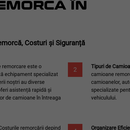
EMORCĂ ÎN
morcă, Costuri și Siguranță
 remorcare este o
Tipuri de Camio
2
tă echipament specializat
camioane remorcă
rii noștri au diverse
camioanelor, aut
eri asistență rapidă și
specializate pent
ilor de camioane în întreaga
vehiculului.
osturile remorcării depind
Organizare Eficie