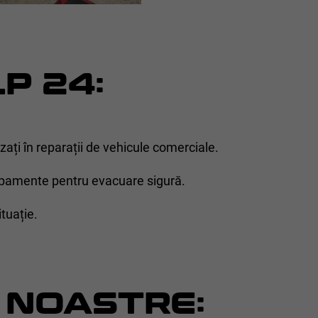
P 24:
ați în reparații de vehicule comerciale.
pamente pentru evacuare sigură.
ituație.
 NOASTRE: