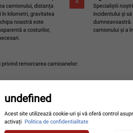
4
tea camionului, distanța
Specialiștii noșt
 în kilometri, gravitatea
incidentului și s
Echipa noastră este
dumneavoastră. 
sparentă a costurilor,
camionului și a î
necesari.
ri privind remorcarea camioanelor:
undefined
Acest site utilizează cookie-uri și vă oferă control asup
activați
Politica de confidentialitate