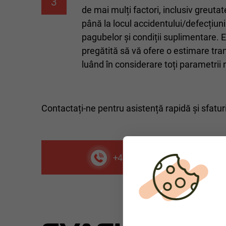
3
de mai mulți factori, inclusiv greuta
până la locul accidentului/defecțiunii
pagubelor și condiții suplimentare. 
pregătită să vă ofere o estimare tran
luând în considerare toți parametrii 
Contactați-ne pentru asistență rapidă și sfatu
+49 9771 90 64 5 64