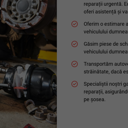
reparații urgentă. E
oferi asistență și v
Oferim o estimare a
vehiculului dumnea
Găsim piese de schi
vehiculului dumnea
Transportăm autove
străinătate, dacă e
Specialiștii noștri 
reparații, asigurân
pe șosea.