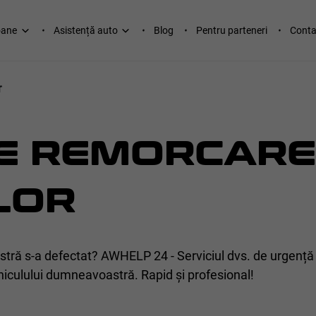
oane
Asistență auto
Blog
Pentru parteneri
Conta
r
DE REMORCARE
LOR
ră s-a defectat? AWHELP 24 - Serviciul dvs. de urgență 
hiculului dumneavoastră. Rapid și profesional!