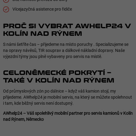
Vícejazyčná asistence pro řidiče
PROČ SI VYBRAT AWHELP24 V
KOLÍN NAD RÝNEM
S námi šetříte čas – přijedeme na místo poruchy . Specializujeme se
na opravy návěsů, TIR souprav a dálkové nákladní dopravy. Naše
výjezdní týmy jsou plně vybaveny pro servis na místě.
CELONĚMECKÉ POKRYTÍ –
TAKÉ V KOLÍN NAD RÝNEM
Od průmyslových zón po dálnice – když váš kamion stojí, my
přijedeme. AWhelp24 je mobilní servis, na který se můžete spolehnout
i tam, kde běžný servis není dostupný.
AWhelp24 – Váš spolehlivý mobilní partner pro servis kamionů v Kolín
nad Rýnem, Německo