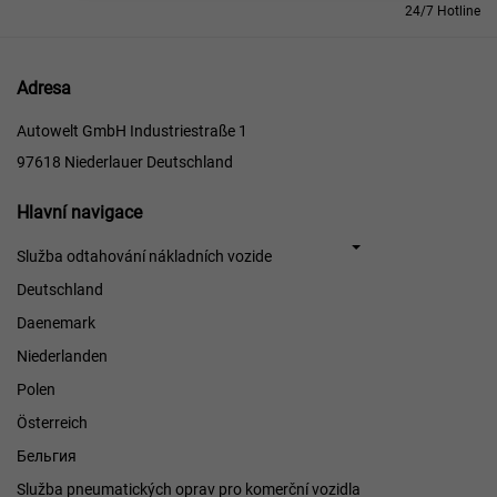
24/7 Hotline
Adresa
Autowelt GmbH Industriestraße 1
97618 Niederlauer Deutschland
Hlavní
Hlavní navigace
navigace
Služba odtahování nákladních vozide
Deutschland
Daenemark
Niederlanden
Polen
Österreich
Бельгия
Služba pneumatických oprav pro komerční vozidla