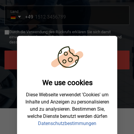
Land
+49
Germany
+49
Durch die Verwendung des Rückrufs erklären Sie sich damit
einverstanden, dass Ihre Daten an AWHelp übertragen werden und
dass Sie die Datenschutzbestimmungen gelesen haben.
JETZT RÜCKRUF ANFORDERN
We use cookies
Diese Webseite verwendet 'Cookies' um
Inhalte und Anzeigen zu personalisieren
und zu analysieren. Bestimmen Sie,
welche Dienste benutzt werden dürfen
Datenschutzbestimmungen