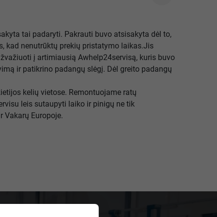
sakyta tai padaryti. Pakrauti buvo atsisakyta dėl to,
s, kad nenutrūktų prekių pristatymo laikas.Jis
užvažiuoti į artimiausią Awhelp24servisą, kuris buvo
vimą ir patikrino padangų slėgį. Dėl greito padangų
etijos kelių vietose. Remontuojame ratų
 leis sutaupyti laiko ir pinigų ne tik
ir Vakarų Europoje.