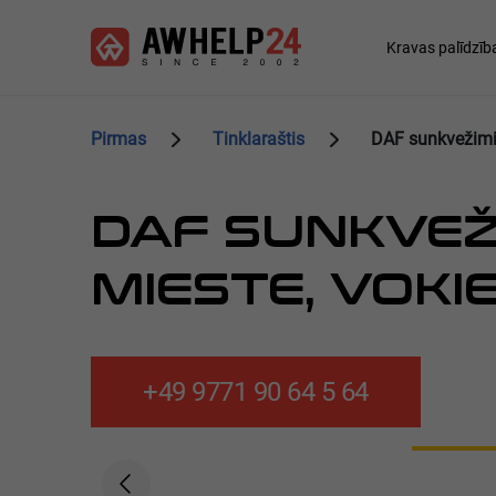
Pereiti
Slapukų valdymo skydelis
į
Main
Kravas palīdzīb
pagrindinį
navigation
turinį
Pirmas
Tinklaraštis
DAF sunkvežimio
DAF SUNKVEŽ
MIESTE, VOKI
+49 9771 90 64 5 64