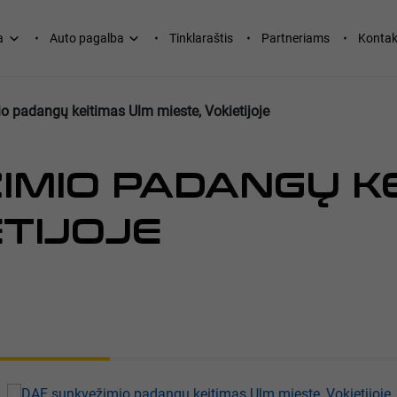
a
Auto pagalba
Tinklaraštis
Partneriams
Kontak
 padangų keitimas Ulm mieste, Vokietijoje
IMIO PADANGŲ K
ETIJOJE