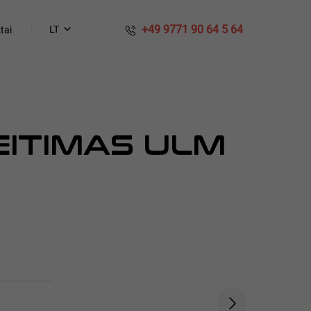
​​ +49 9771 90 64 5 64
LT
tai
EITIMAS ULM