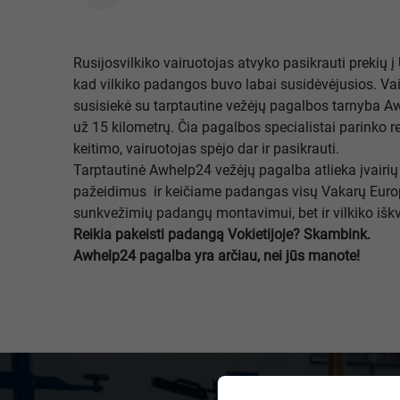
Rusijosvilkiko vairuotojas atvyko pasikrauti prekių į
kad vilkiko padangos buvo labai susidėvėjusios. Vair
susisiekė su tarptautine vežėjų pagalbos tarnyba Awh
už 15 kilometrų. Čia pagalbos specialistai parinko 
keitimo, vairuotojas spėjo dar ir pasikrauti.
Tarptautinė Awhelp24 vežėjų pagalba atlieka įvairi
pažeidimus ir keičiame padangas visų Vakarų Europ
sunkvežimių padangų montavimui, bet ir vilkiko iškvi
Reikia pakeisti padangą Vokietijoje? Skambink.
Awhelp24 pagalba yra arčiau, nei jūs manote!