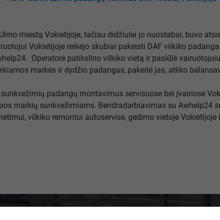
 Ulmo miestą Vokietijoje, tačiau didžiulei jo nuostabai, buvo atsi
uotojui Vokietijoje reikėjo skubiai pakeisti DAF vilkiko padanga
elp24. Operatorė patikslino vilkiko vietą ir pasiūlė vairuotojui
reikiamos markės ir dydžio padangas, pakeitė jas, atliko balansa
ų sunkvežimių padangų montavimus servisuose bei įvairiose Voki
os markių sunkvežimiams. Bendradarbiavimas su Awhelp24 servisu
etimui, vilkiko remontui autoservise, gedimo vietoje Vokietijoje 