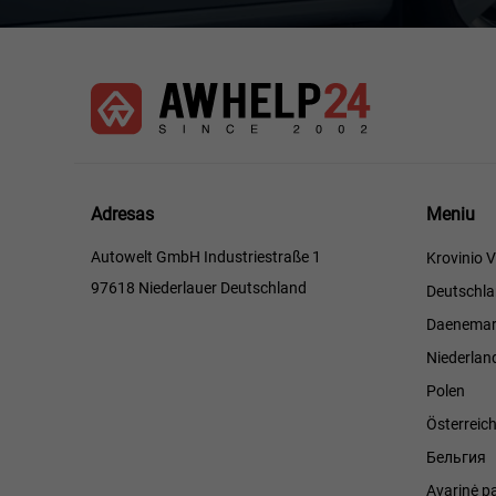
Meniu
Adresas
Meniu
Autowelt GmbH Industriestraße 1
Krovinio V
97618 Niederlauer Deutschland
Deutschl
Daenemar
Niederlan
Polen
Österreic
Бельгия
Avarinė p