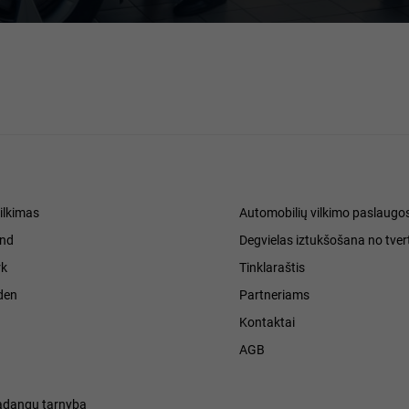
ilkimas
Automobilių vilkimo paslaugo
and
Degvielas iztukšošana no tver
k
Tinklaraštis
den
Partneriams
Kontaktai
h
AGB
adangų tarnyba