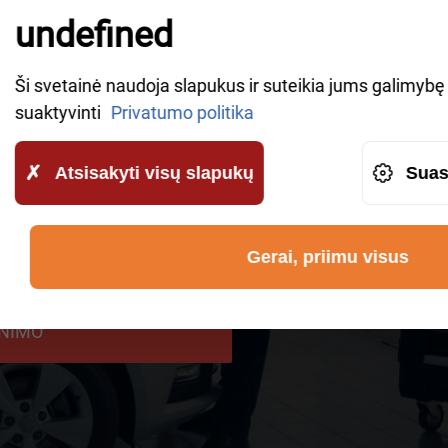
IKE A CALLBACK
undefined
Ši svetainė naudoja slapukus ir suteikia jums galimybę v
owledgeable representatives will contact you shortly to
suaktyvinti
Privatumo politika
Atsisakyti visų slapukų
Suas
Gerai, priimu visus
ūtų perduodami „AWHelp“ ir kad
INIMO