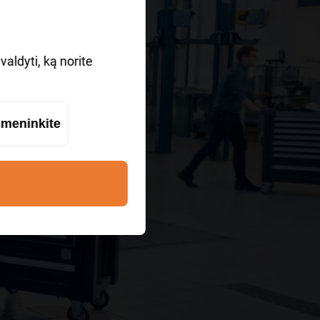
?
aldyti, ką norite
meninkite