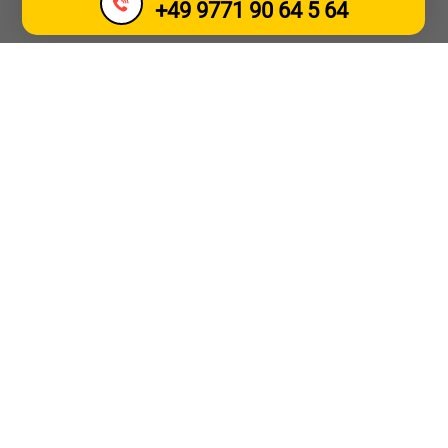
+49 9771 90 64 5 64
SUNKVEŽIMIO
VILKIMAS IR
PAGALBA KELYJE
LANGENHAGENAS
Sunkvežimių vilkimo
paslauga 30669