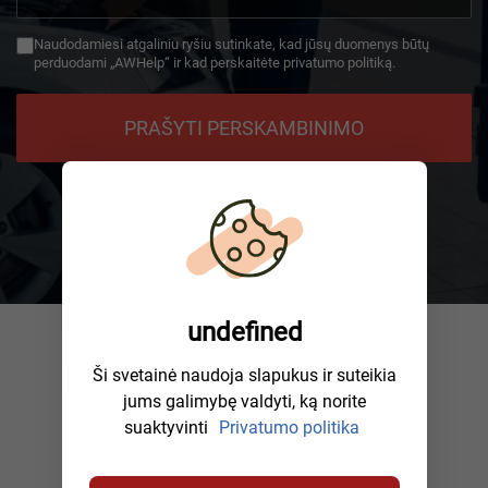
+49
Naudodamiesi atgaliniu ryšiu sutinkate, kad jūsų duomenys būtų
perduodami „AWHelp“ ir kad perskaitėte privatumo politiką.
PRAŠYTI PERSKAMBINIMO
undefined
Ši svetainė naudoja slapukus ir suteikia
jums galimybę valdyti, ką norite
suaktyvinti
Privatumo politika