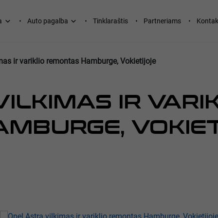
a
Auto pagalba
Tinklaraštis
Partneriams
Kontak
mas ir variklio remontas Hamburge, Vokietijoje
ILKIMAS IR VARI
MBURGE, VOKIET