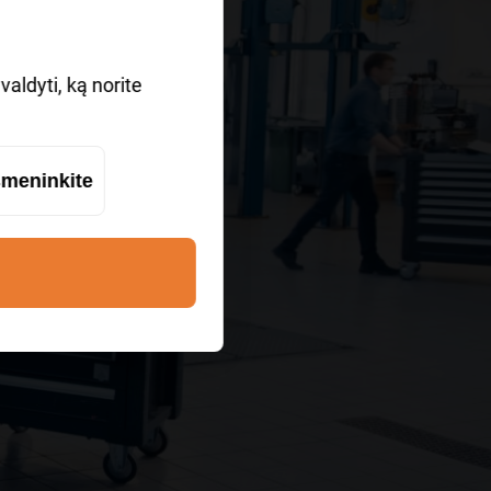
?
aldyti, ką norite
meninkite