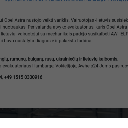
 Opel Astra nustojo veikti variklis. Vairuotojas -lietuvis susis
i nuotraukas. Per valandą atvyko evakuatorius, kuris Opel Astra
, lietuviui vairuotojui su mechanikais padėjo susikalbėti AWHE
ui buvo nustatyta diagnozė ir pakeista turbina.
nglų, rumunų, bulgarų, rusų, ukrainiečių ir lietuvių kalbomis.
eikia evakuatoriaus Hamburge, Vokietijoje, Awhelp24 Jums pasiruoš
4
,
+49 1515 0300916