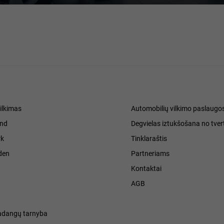
ilkimas
Automobilių vilkimo paslaugo
and
Degvielas iztukšošana no tver
k
Tinklaraštis
den
Partneriams
Kontaktai
h
AGB
adangų tarnyba