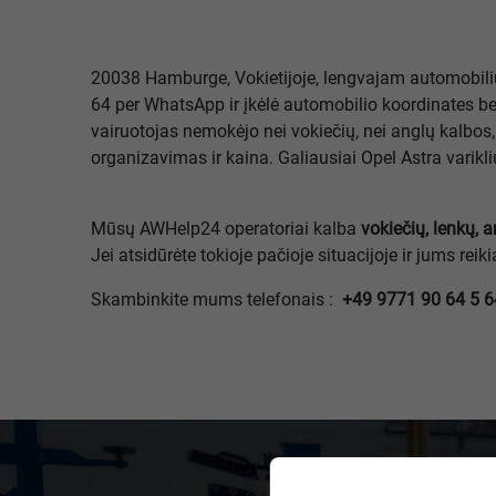
20038 Hamburge, Vokietijoje, lengvajam automobiliui
64 per WhatsApp ir įkėlė automobilio koordinates be
vairuotojas nemokėjo nei vokiečių, nei anglų kalbos
organizavimas ir kaina. Galiausiai Opel Astra varikli
Mūsų AWHelp24 operatoriai kalba
vokiečių, lenkų, a
Jei atsidūrėte tokioje pačioje situacijoje ir jums r
Skambinkite mums telefonais :
+49 9771 90 64 5 6