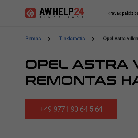
Pereiti
Slapukų valdymo skydelis
į
Main
Kravas palīdzīb
pagrindinį
navigation
turinį
Pirmas
Tinklaraštis
Opel Astra vilki
OPEL ASTRA V
REMONTAS HA
+49 9771 90 64 5 64