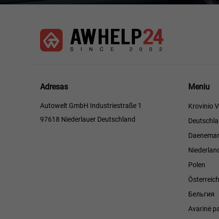
Meniu
Adresas
Meniu
Autowelt GmbH Industriestraße 1
Krovinio V
97618 Niederlauer Deutschland
Deutschl
Daenemar
Niederlan
Polen
Österreic
Бельгия
Avarinė p