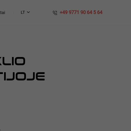
​​ +49 9771 90 64 5 64
LT
tai
KLIO
IJOJE