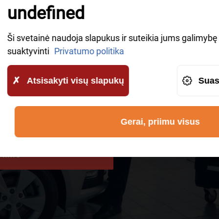
IKE A CALLBACK
undefined
owledgeable representatives will contact you shortly to
Ši svetainė naudoja slapukus ir suteikia jums galimybę v
suaktyvinti
Privatumo politika
Atsisakyti visų slapukų
Suas
ūtų perduodami „AWHelp“ ir kad
Gerai, priimu visus
INIMO