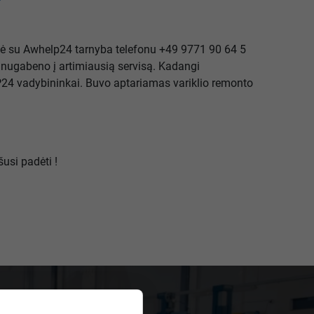
iekė su Awhelp24 tarnyba telefonu +49 9771 90 64 5
 nugabeno į artimiausią servisą. Kadangi
LP24 vadybininkai. Buvo aptariamas variklio remonto
usi padėti !