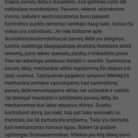
Scania pavarų dėžę ir išsiaiškino, kad gedimas įvyko dėl
natūralaus nusidėvėjimo. Pavaros, velenai, stumdomos
movos, šakutė ir sinchronizatorius buvo pakeisti.
Kontrolinio punkto remontui nereikėjo daug laiko, tačiau čia
viskas yra individualu. Jei mes kalbame apie
šiuolaikiniusautomobilius,tai pavarų dėžė yra įrenginys,
turintis sudėtingą daugiapakopę struktūrą.Norėdami atlikti
remontą, jums reikės specialių įrankių ir hidraulinio preso.
Visa tai reikalinga prietaisui išardyti ir surinkti. Sumontavę
pavarų dėžę, mechanikai atliko reguliavimą.Šis etapas yra
ypač svarbus. Tarptautinės pagalbos tarnybos AWHelp24
mechanikai primena vairuotojams, kad sunkvežimių
pavarų dėžė remontuojama rečiau nei važiuoklė ir variklis.
Jei teisingai naudosite ir prižiūrėsite pavarų dėžę, šis
mechanizmas bus labai atsparus dilimui. Svarbu
kontroliuoti alyvą, jos kiekį, taip pat laiku susisiekti su
meistrais, kai tik pamatysite problemą. Tada yra tikimybė,
kad mechanizmas tarnaus ilgiau. Būtent tai padarė
sąžiningas Scaniasavininkas. Vilkikas jau kitą dieną buvo