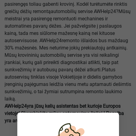
pasirengęs toliau gabenti krovinį. Kodėl turėtumėte rinktis
greičių dėžių remontąautomobilių servise AWHelp24?Mūsų
meistrai yra pasirengę remontuoti mechanines ir
automatines pavarų dėžes. Jei pažvelgsite į paslaugos
kainą, tada mes siūlome mažesnę kainą nei kituose
autoservisuose. AWHelp24remonto išlaidos bus maždaug
30% mažesnės. Mes neturime jokių prekiautojų antkainių.
Mūsų krovininių automobilių servise yra visi reikalingi
įrankiai, kurių gali prireikti diagnostikai atlikti, taip pat
sunkvežimių ir autobusų pavarų dėžei atkurti.Platus
autoservisų tinklas visoje Vokietijoje ir didelis gamybos
įrenginių pajėgumas leidžia vienu metu aptarnauti dešimtis
sunkvežimių, o tai žymiai sutrumpina remonto laukimo
laiką.
AWHelp24yra jūsų kelių asistentas bet kurioje Europos
vietoje!
Skambinkite mūsų aptarnavimo linijai ! Pagalba
yra arčiau nei jūs manote!