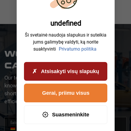
undefined
Ši svetainė naudoja slapukus ir suteikia
jums galimybę valdyti, ką norite
suaktyvinti
Privatumo politika
WOULD YOU LIKE A
CALLBACK?
Atsisakyti visų slapukų
Our team is happy to assist you. One of our
knowledgeable representatives will contact you
Gerai, priimu visus
shortly to address your request promptly and
efficiently.
Suasmeninkite
Šalis
+49
Germany