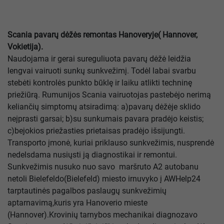
Scania pavarų dėžės remontas Hanoveryje( Hannover,
Vokietija).
Naudojama ir gerai sureguliuota pavarų dėžė leidžia
lengvai vairuoti sunkų sunkvežimį. Todėl labai svarbu
stebėti kontrolės punkto būklę ir laiku atlikti techninę
priežiūrą. Rumunijos Scania vairuotojas pastebėjo nerimą
keliančių simptomų atsiradimą: a)pavarų dėžėje sklido
neįprasti garsai; b)su sunkumais pavara pradėjo keistis;
c)bejokios priežasties prietaisas pradėjo išsijungti.
Transporto įmonė, kuriai priklauso sunkvežimis, nusprendė
nedelsdama nusiųsti ją diagnostikai ir remontui.
Sunkvežimis nusuko nuo savo maršruto A2 autobanu
netoli Bielefeldo(Bielefeld) miesto irnuvyko į AWHelp24
tarptautinės pagalbos paslaugų sunkvežimių
aptarnavimą,kuris yra Hanoverio mieste
(Hannover).Krovinių tarnybos mechanikai diagnozavo