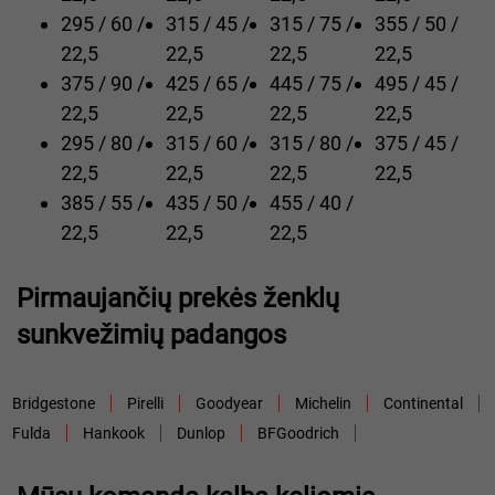
295 / 60 /
315 / 45 /
315 / 75 /
355 / 50 /
22,5
22,5
22,5
22,5
375 / 90 /
425 / 65 /
445 / 75 /
495 / 45 /
22,5
22,5
22,5
22,5
295 / 80 /
315 / 60 /
315 / 80 /
375 / 45 /
22,5
22,5
22,5
22,5
385 / 55 /
435 / 50 /
455 / 40 /
22,5
22,5
22,5
Pirmaujančių prekės ženklų
sunkvežimių padangos
Bridgestone
Pirelli
Goodyear
Michelin
Continental
Fulda
Hankook
Dunlop
BFGoodrich