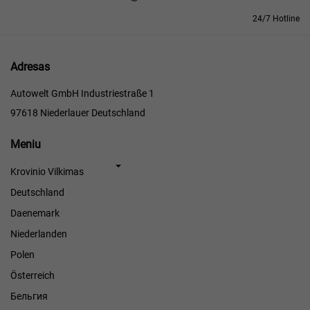
24/7 Hotline
Adresas
Autowelt GmbH Industriestraße 1
97618 Niederlauer Deutschland
Meniu
Meniu
Krovinio Vilkimas
Deutschland
Daenemark
Niederlanden
Polen
Österreich
Бельгия