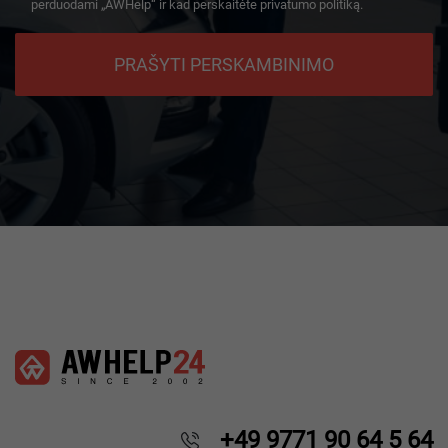
perduodami „AWHelp“ ir kad perskaitėte privatumo politiką.
PRAŠYTI PERSKAMBINIMO
+49 9771 90 64 5 64