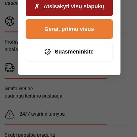
padangos pažeidimo
Atsisakyti visų slapukų
Padangų montavimas
Gerai, priimu visus
Profesionalus montavimas
ir balansavimas.
Suasmeninkite
Mobilusis padangų aptarnavimas
Greita vietinė
padangų keitimo paslauga.
24/7 avarinė tarnyba
Skubi pagalba pradurtų