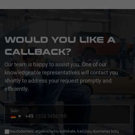
WOULD YOU LIKE A
CALLBACK?
Our team is happy to assist you. One of our
knowledgeable representatives will contact you
shortly to address your request promptly and
efficiently.
Šalis
+49
Germany
+49
Naudodamiesi atgaliniu ryšiu sutinkate, kad jūsų duomenys būtų