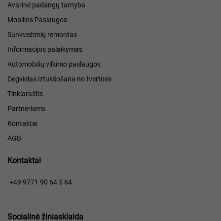
Avarinė padangų tarnyba
Mobilios Paslaugos
Sunkvežimių remontas
Informacijos palaikymas
Automobilių vilkimo paslaugos
Degvielas iztukšošana no tvertnes
Tinklaraštis
Partneriams
Kontaktai
AGB
Kontaktai
+49 9771 90 64 5 64
Socialinė žiniasklaida