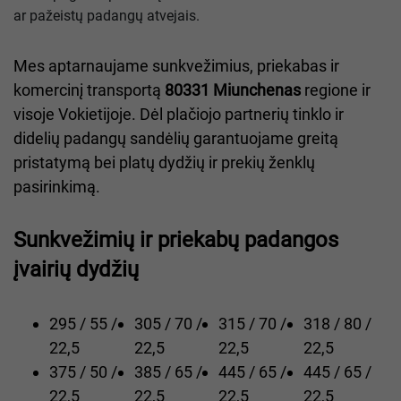
ar pažeistų padangų atvejais.
Mes aptarnaujame sunkvežimius, priekabas ir
komercinį transportą
80331 Miunchenas
regione ir
visoje Vokietijoje. Dėl plačiojo partnerių tinklo ir
didelių padangų sandėlių garantuojame greitą
pristatymą bei platų dydžių ir prekių ženklų
pasirinkimą.
Sunkvežimių ir priekabų padangos
įvairių dydžių
295 / 55 /
305 / 70 /
315 / 70 /
318 / 80 /
22,5
22,5
22,5
22,5
375 / 50 /
385 / 65 /
445 / 65 /
445 / 65 /
22,5
22,5
22,5
22,5