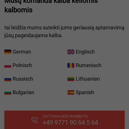
Mūsų komanda kalba keliomis
kalbomis
tai leidžia mums suteikti jums geriausią aptarnavimą
jūsų pageidaujama kalba.
German
Englisch
Polnisch
Rumenisch
Russisch
Lithuanian
Bulgarian
Spanish
24/7 PAGALBOS SKAMBUTIS:
+49 9771 90 64 5 64