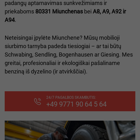
padangų aptarnavimas sunkvežimiams ir
priekaboms
80331 Miunchenas
bei
A8, A9, A92 ir
A94
.
Neteisingai įpylėte Miunchene? Mūsų mobilioji
siurbimo tarnyba padeda tiesiogiai – ar tai būtų
Schwabing, Sendling, Bogenhausen ar Giesing. Mes
greitai, profesionaliai ir ekologiškai pašaliname
benziną iš dyzelino (ir atvirkščiai).
24/7 PAGALBOS SKAMBUTIS:
+49 9771 90 64 5 64