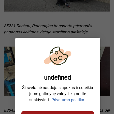
85221 Dachau, Prabangios transporto priemonės
padangos keitimas vietoje stovėjimo aikštelėje
undefined
Ši svetainė naudoja slapukus ir suteikia
jums galimybę valdyti, ką norite
suaktyvinti
Privatumo politika
83043 Bad Aibling, mobilioji padangų keitimo paslauga dėl