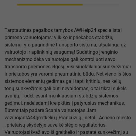
Tarptautinės pagalbos tarnybos AWHelp24 specialistai
primena vairuotojams: vilkiko ir priekabos stabdžių
sistema yra pagrindinė transporto sistema, atsakinga už
vairuotojo ir aplinkinių saugumą! Sudėtingo įrenginio
mechanizmo dėka vairuotojas gali kontroliuoti savo
transporto priemonės elgesį. Visi šiuolaikiniai sunkvežimiai
ir priekabos yra varomi pneumatiniu būdu. Net vieno iš šios
sistemos elementų gedimas gali tapti kritiniu, nes kelių
tonų sunkvežimis gali būti nevaldomas, o tai tikrai sukels
avariją. Todėl, esant menkiausiam stabdžių sistemos
gedimui, nedelsdami kreipkitės į patyrusius mechanikus.
Būtent taip padarė Scania vairuotojas.Jam
važiuojantA44greitkeliu į Prancūziją , netoli Acheno miesto
, prietaisų skydelyje suveikė slėgio reguliatorius.
Vairuotojasišvažiavo iš greitkelio ir pastatė sunkvežimį su