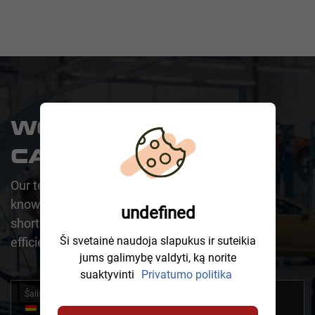
WOULD YOU LIKE A
CALLBACK?
Our team is happy to assist you. One of our
knowledgeable representatives will contact you
undefined
shortly to address your request promptly and
Ši svetainė naudoja slapukus ir suteikia
efficiently.
jums galimybę valdyti, ką norite
suaktyvinti
Privatumo politika
Šalis
+49
Germany