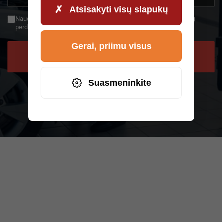
+49
Atsisakyti visų slapukų
Naudodamiesi atgaliniu ryšiu sutinkate, kad jūsų duomenys būtų
perduodami „AWHelp“ ir kad perskaitėte privatumo politiką.
Gerai, priimu visus
PRAŠYTI PERSKAMBINIMO
Suasmeninkite