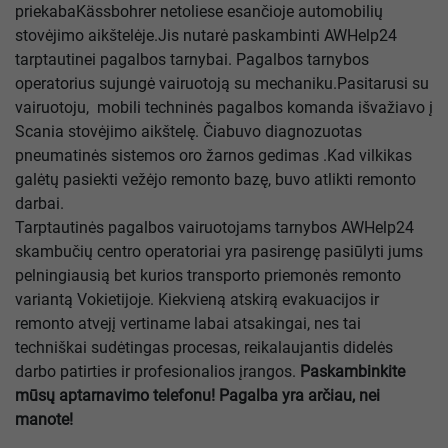
priekabaKässbohrer netoliese esančioje automobilių
stovėjimo aikštelėje.Jis nutarė paskambinti AWHelp24
tarptautinei pagalbos tarnybai. Pagalbos tarnybos
operatorius sujungė vairuotoją su mechaniku.Pasitarusi su
vairuotoju, mobili techninės pagalbos komanda išvažiavo į
Scania stovėjimo aikštelę. Čiabuvo diagnozuotas
pneumatinės sistemos oro žarnos gedimas .Kad vilkikas
galėtų pasiekti vežėjo remonto bazę, buvo atlikti remonto
darbai.
Tarptautinės pagalbos vairuotojams tarnybos AWHelp24
skambučių centro operatoriai yra pasirengę pasiūlyti jums
pelningiausią bet kurios transporto priemonės remonto
variantą Vokietijoje. Kiekvieną atskirą evakuacijos ir
remonto atvejį vertiname labai atsakingai, nes tai
techniškai sudėtingas procesas, reikalaujantis didelės
darbo patirties ir profesionalios įrangos.
Paskambinkite
mūsų aptarnavimo telefonu! Pagalba yra arčiau, nei
manote!