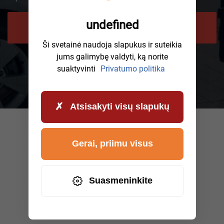
undefined
PRAŠYTI PERSKAMBINIMO
Ši svetainė naudoja slapukus ir suteikia
jums galimybę valdyti, ką norite
suaktyvinti
Privatumo politika
Atsisakyti visų slapukų
Gerai, priimu visus
Suasmeninkite