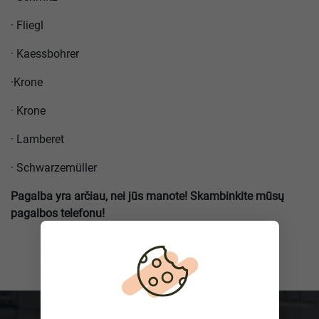
·
Fliegl
·
Kaessbohrer
·
Krone
·
Krone
·
Lamberet
·
Schwarzemüller
Pagalba yra arčiau, nei jūs manote! Skambinkite mūsų
pagalbos telefonu!