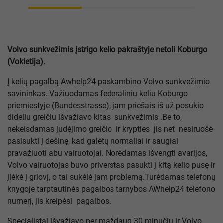
Volvo sunkvežimis įstrigo kelio pakraštyje netoli Koburgo
(Vokietija).
Į kelių pagalbą Awhelp24 paskambino Volvo sunkvežimio
savininkas. Važiuodamas federaliniu keliu Koburgo
priemiestyje (Bundesstrasse), jam priešais iš už posūkio
dideliu greičiu išvažiavo kitas sunkvežimis .Be to,
nekeisdamas judėjimo greičio ir krypties jis net nesiruošė
pasisukti į dešinę, kad galėtų normaliai ir saugiai
pravažiuoti abu vairuotojai. Norėdamas išvengti avarijos,
Volvo vairuotojas buvo priverstas pasukti į kitą kelio pusę ir
įlėkė į griovį, o tai sukėlė jam problemą.Turėdamas telefonų
knygoje tarptautinės pagalbos tarnybos AWhelp24 telefono
numerį, jis kreipėsi pagalbos.
Specialistai išvažiavo per maždaug 30 minučių ir Volvo