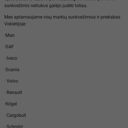
sunkvežimis netrukus galėjo judėti toliau.
Mes aptarnaujame visų markių sunkvežimius ir priekabas
Vokietijoje:
·
Man
·
DAF
·
Iveco
·
Scania
·
Volvo
·
Renault
·
Кögel
·
Cargobull
·
Schmitz