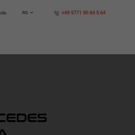
​​ +49 9771 90 64 5 64
RO
cte
RCEDES
A