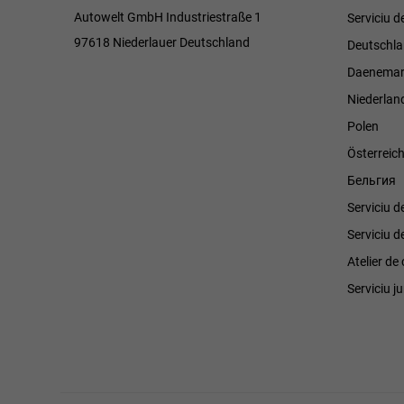
Autowelt GmbH Industriestraße 1
Serviciu 
97618 Niederlauer Deutschland
Deutschl
Daenemar
Niederlan
Polen
Österreic
Бельгия
Serviciu d
Serviciu d
Atelier d
Serviciu ju