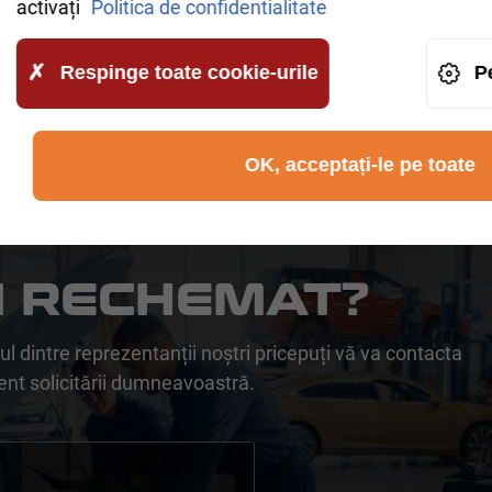
activați
Politica de confidentialitate
Respinge toate cookie-urile
P
rmania.
Este posibilă instalarea pe mașină.
enault, Scania, Volvo, Iveco
OK, acceptați-le pe toate
ȚI RECHEMAT?
l dintre reprezentanții noștri pricepuți vă va contacta
ent solicitării dumneavoastră.