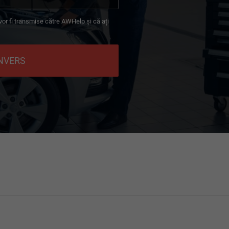
 vor fi transmise către AWHelp și că ați
INVERS