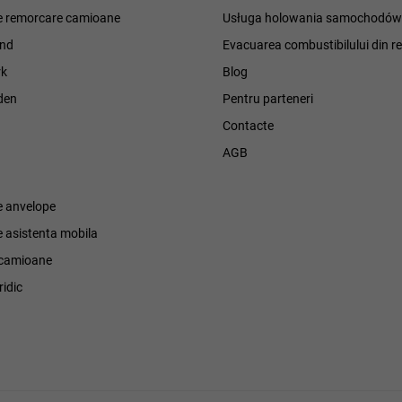
de remorcare camioane
Usługa holowania samochodó
and
Evacuarea combustibilului din r
k
Blog
den
Pentru parteneri
Contacte
h
AGB
e anvelope
e asistenta mobila
e camioane
ridic