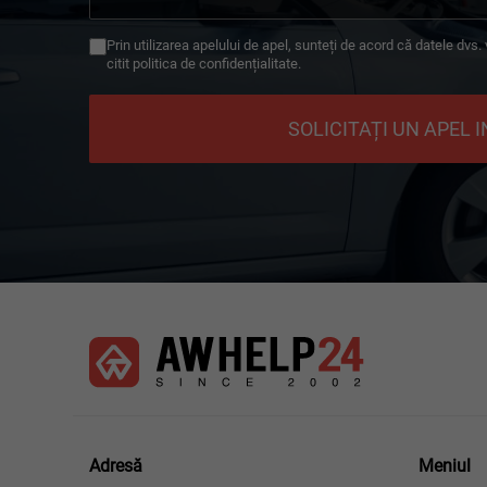
+49
Prin utilizarea apelului de apel, sunteți de acord că datele dvs.
citit politica de confidențialitate.
SOLICITAȚI UN APEL 
Meniul
Adresă
Meniul