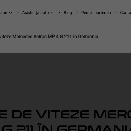
oane
Asistență auto
Blog
Pentru parteneri
Conta
viteze Mercedes Actros MP 4 G 211 în Germania
E DE VITEZE ME
G 211 ÎN GERMANI