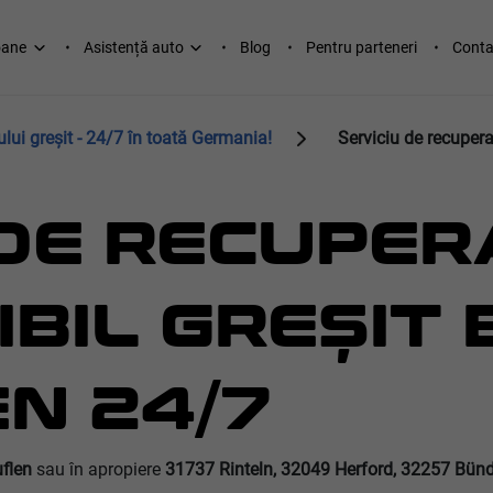
oane
Asistență auto
Blog
Pentru parteneri
Conta
lui greșit - 24/7 în toată Germania!
Serviciu de recuper
 DE RECUPER
BIL GREȘIT 
N 24/7
flen
sau în apropiere
31737 Rinteln, 32049 Herford, 32257 Bünd