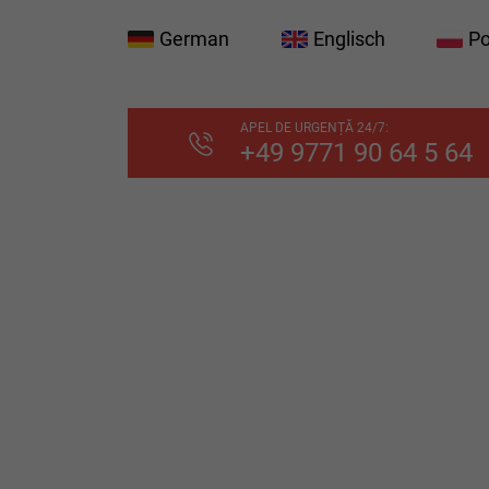
German
Englisch
Po
APEL DE URGENȚĂ 24/7:
+49 9771 90 64 5 64