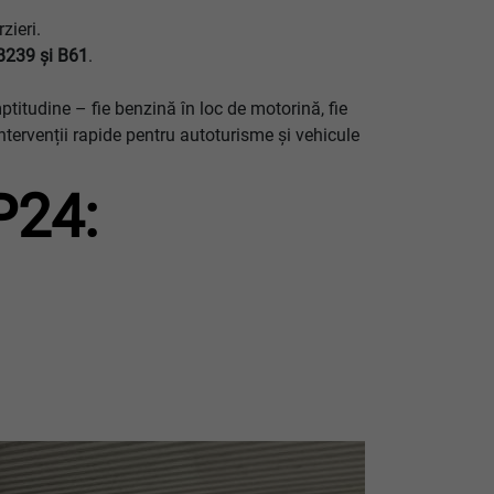
zieri.
B239 şi B61
.
titudine – fie benzină în loc de motorină, fie
intervenții rapide pentru autoturisme și vehicule
P24: