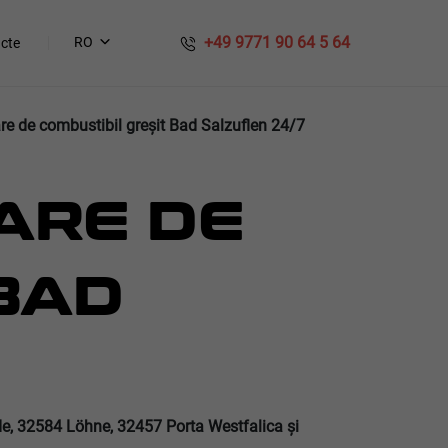
​​ +49 9771 90 64 5 64
RO
cte
are de combustibil greșit Bad Salzuflen 24/7
ARE DE
BAD
e, 32584 Löhne, 32457 Porta Westfalica şi