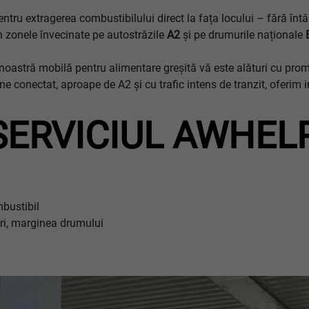
ru extragerea combustibilului direct la fața locului – fără întâr
 în zonele învecinate pe autostrăzile
A2
și pe drumurile naționale
noastră mobilă pentru alimentare greșită vă este alături cu promp
ne conectat, aproape de A2 și cu trafic intens de tranzit, oferim 
SERVICIUL AWHEL
bustibil
cări, marginea drumului