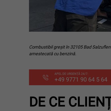
Combustibil greșit în 32105 Bad Salzuflen?
amestecată cu benzină.
APEL DE URGENȚĂ 24/7:
+49 9771 90 64 5 64
DE CE CLIEN