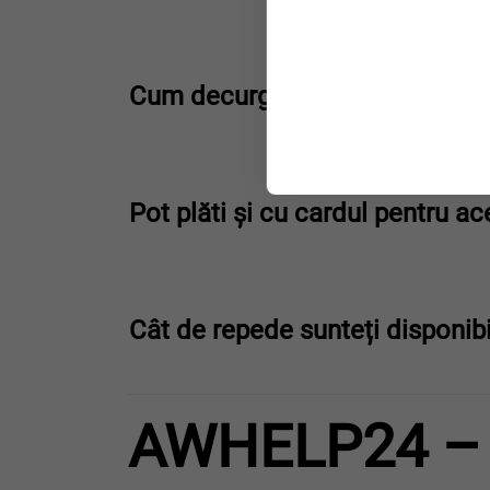
Cum decurge aspirarea mobilă 
Pot plăti și cu cardul pentru ac
Cât de repede sunteți disponibi
AWHELP24 –