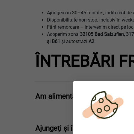
Ajungem în 30–45 minute , indiferent de 
Disponibilitate non-stop, inclusiv în week
Fără remorcare – intervenim direct pe loc
Acoperim zona
32105 Bad Salzuflen, 317
şi B61
și autostrăzi
A2
ÎNTREBĂRI F
Am alimentat motorină în loc d
Ajungeți și în direcția A2 sau 