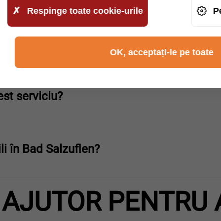
Respinge toate cookie-urile
P
a combustibilului?
OK, acceptați-le pe toate
est serviciu?
li în Bad Salzuflen?
 AJUTOR PENTRU 