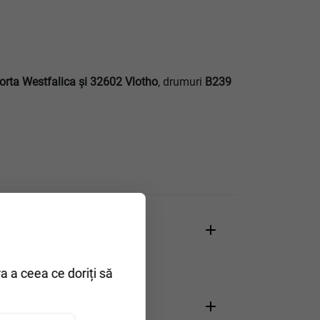
rta Westfalica şi 32602 Vlotho
, drumuri
B239
ra a ceea ce doriți să