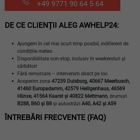
+49 9771 90 64 5 64
DE CE CLIENȚII ALEG AWHELP24:
Ajungem în cel mai scurt timp posibil, indiferent de
condițiile meteo
Disponibilitate non-stop, inclusiv în weekenduri și
sărbători
Fără remorcare – intervenim direct pe loc
Acoperim zona
47239 Duisburg, 40667 Meerbusch,
41460 Europadamm, 42579 Heiligenhaus, 46569
Hünxe, 41564 Kaarst şi 40822 Mettmann
, drumuri
B288, B60 şi B8
și autostrăzi
A40, A42 şi A59
ÎNTREBĂRI FRECVENTE (FAQ)