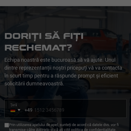
DORIȚI SĂ FIȚI
RECHEMAT?
Echipa noastră este bucuroasă să vă ajute. Unul
dintre reprezentanții noștri pricepuți vă va contacta
în scurt timp pentru a răspunde prompt și eficient
solicitării dumneavoastră.
Ţară
+49
Germany
+49
Prin utilizarea apelului de apel, sunteți de acord că datele dvs. vor fi
transmise către AWHelp și că ați citit politica de confidențialitate.