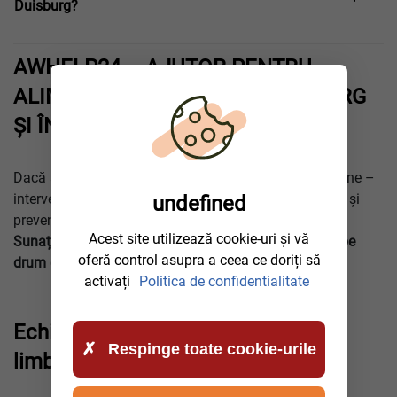
Duisburg?
AWHELP24 – AJUTOR PENTRU
ALIMENTARE GREȘITĂ ÎN DUISBURG
ȘI ÎN TOATĂ GERMANIA
Dacă ați alimentat greșit – nu porniți motorul! Sunați-ne –
intervenim rapid, extragem combustibilul în siguranță și
undefined
prevenim reparațiile costisitoare.
Acest site utilizează cookie-uri și vă
Sunați AWhelp24 – echipa noastră mobilă este deja pe
oferă control asupra a ceea ce doriți să
drum către
Duisburg
!
activați
Politica de confidentialitate
Echipa noastră vorbește mai multe
Respinge toate cookie-urile
limbi