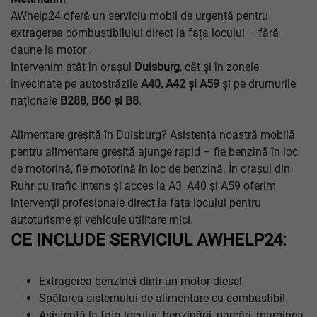
AWhelp24 oferă un serviciu mobil de urgență pentru
extragerea combustibilului direct la fața locului – fără
daune la motor .
Intervenim atât în orașul
Duisburg
, cât și în zonele
învecinate pe autostrăzile
A40, A42 şi A59
și pe drumurile
naționale
B288, B60 şi B8
.
Alimentare greșită în Duisburg? Asistența noastră mobilă
pentru alimentare greșită ajunge rapid – fie benzină în loc
de motorină, fie motorină în loc de benzină. În orașul din
Ruhr cu trafic intens și acces la A3, A40 și A59 oferim
intervenții profesionale direct la fața locului pentru
autoturisme și vehicule utilitare mici.
CE INCLUDE SERVICIUL AWHELP24:
Extragerea benzinei dintr-un motor diesel
Spălarea sistemului de alimentare cu combustibil
Asistență la fața locului: benzinării, parcări, marginea