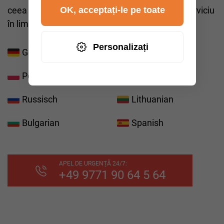
OK, acceptați-le pe toate
ceea ce ne permite să vă oferim cel mai bun serviciu
în limba preferată.
Personalizați
German
Englisch
Polnisch
Rumenisch
Russisch
Lithuanian
Bulgarian
Spanish
APEL DE URGENȚĂ 24/7:
+49 9771 90 64 5 64