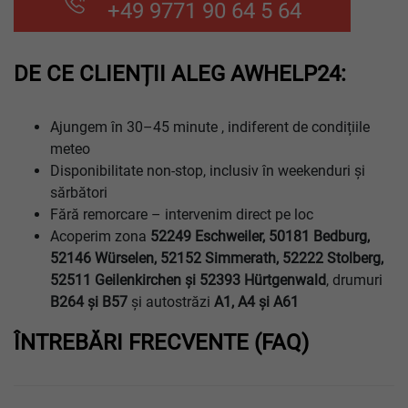
+49 9771 90 64 5 64
DE CE CLIENȚII ALEG AWHELP24:
Ajungem în 30–45 minute , indiferent de condițiile
meteo
Disponibilitate non-stop, inclusiv în weekenduri și
sărbători
Fără remorcare – intervenim direct pe loc
Acoperim zona
52249 Eschweiler, 50181 Bedburg,
52146 Würselen, 52152 Simmerath, 52222 Stolberg,
52511 Geilenkirchen şi 52393 Hürtgenwald
, drumuri
B264 şi B57
și autostrăzi
A1, A4 şi A61
ÎNTREBĂRI FRECVENTE (FAQ)