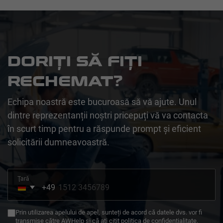
DORIȚI SĂ FIȚI
RECHEMAT?
Echipa noastră este bucuroasă să vă ajute. Unul
dintre reprezentanții noștri pricepuți vă va contacta
în scurt timp pentru a răspunde prompt și eficient
solicitării dumneavoastră.
Ţară
+49
Germany
+49
Prin utilizarea apelului de apel, sunteți de acord că datele dvs. vor fi
transmise către AWHelp și că ați citit politica de confidențialitate.