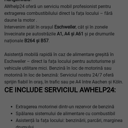
AWhelp24 oferă un serviciu mobil profesionist pentru
extragerea combustibilului direct la fața locului – fără
daune la motor .
Intervenim atât în orașul
Eschweiler
, cât și în zonele
învecinate pe autostrăzile
A1, A4 şi A61
și pe drumurile
naționale
B264 şi B57
.
Asistență mobilă rapidă în caz de alimentare greșită în
Eschweiler – direct la fața locului pentru autoturisme și
vehicule utilitare mici. Benzină în loc de motorină sau
motorină în loc de benzină: Serviciul nostru 24/7 oferă
sprijin fiabil în oraș, în trafic sau pe A4 între Aachen și Köln.
CE INCLUDE SERVICIUL AWHELP24:
Extragerea motorinei dintr-un rezervor de benzină
Spălarea sistemului de alimentare cu combustibil
Asistență la fața locului: benzinării, parcări, marginea
drumului