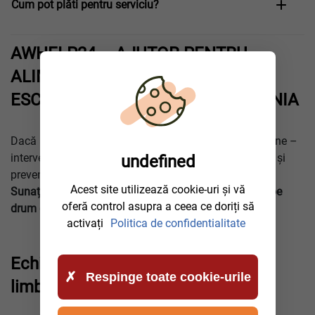
Cum pot plăti pentru serviciu?
AWHELP24 – AJUTOR PENTRU
ALIMENTARE GREȘITĂ ÎN
ESCHWEILER ȘI ÎN TOATĂ GERMANIA
Dacă ați alimentat greșit – nu porniți motorul! Sunați-ne –
intervenim rapid, extragem combustibilul în siguranță și
undefined
prevenim reparațiile costisitoare.
Acest site utilizează cookie-uri și vă
Sunați AWhelp24 – echipa noastră mobilă este deja pe
oferă control asupra a ceea ce doriți să
drum către
Eschweiler
!
activați
Politica de confidentialitate
Echipa noastră vorbește mai multe
Respinge toate cookie-urile
limbi