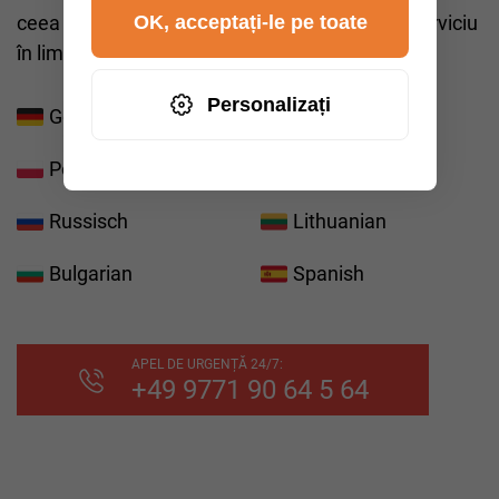
OK, acceptați-le pe toate
ceea ce ne permite să vă oferim cel mai bun serviciu
în limba preferată.
Personalizați
German
Englisch
Polnisch
Rumenisch
Russisch
Lithuanian
Bulgarian
Spanish
APEL DE URGENȚĂ 24/7:
+49 9771 90 64 5 64