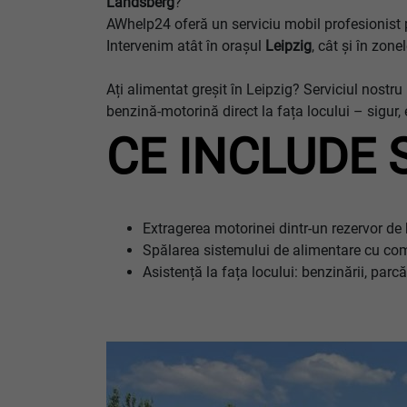
Landsberg
?
AWhelp24 oferă un serviciu mobil profesionist pe
Intervenim atât în orașul
Leipzig
, cât și în zon
Ați alimentat greșit în Leipzig? Serviciul nost
benzină-motorină direct la fața locului – sigur,
CE INCLUDE 
Extragerea motorinei dintr-un rezervor de
Spălarea sistemului de alimentare cu com
Asistență la fața locului: benzinării, par