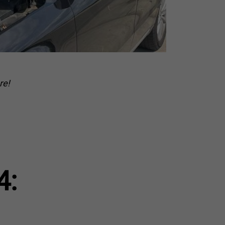
re!
4: