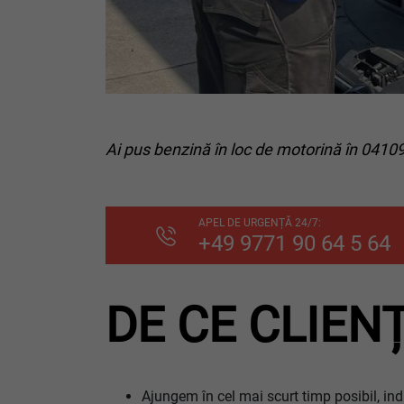
Ai pus benzină în loc de motorină în 04109
APEL DE URGENȚĂ 24/7:
+49 9771 90 64 5 64
DE CE CLIEN
Ajungem în cel mai scurt timp posibil, ind