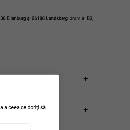
38 Eilenburg şi 06188 Landsberg
, drumuri
B2,
ra a ceea ce doriți să