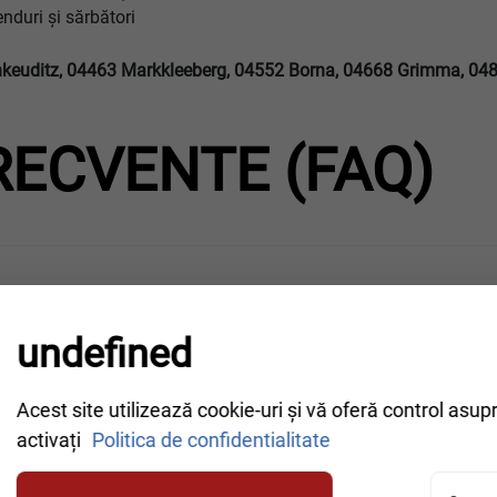
enduri și sărbători
hkeuditz, 04463 Markkleeberg, 04552 Borna, 04668 Grimma, 048
RECVENTE (FAQ)
entare greșită în Leipzig?
undefined
Acest site utilizează cookie-uri și vă oferă control asup
ciu în Leipzig?
activați
Politica de confidentialitate