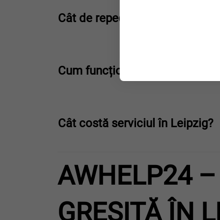
Cât de repede este ajutorul la f
Cum funcționează curățarea re
Cât costă serviciul în Leipzig?
AWHELP24 –
GREȘITĂ ÎN L