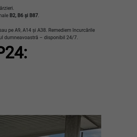
rzieri.
onale
B2, B6 şi B87
.
u sau pe A9, A14 și A38. Remediem încurcările
culul dumneavoastră – disponibil 24/7.
P24: