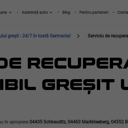
oane
Asistență auto
Blog
Pentru parteneri
Conta
lui greșit - 24/7 în toată Germania!
Serviciu de recupera
 DE RECUPER
IL GREȘIT L
u în apropiere
04435 Schkeuditz, 04463 Markkleeberg, 04552 B