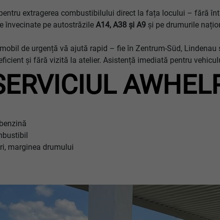
ntru extragerea combustibilului direct la fața locului – fără întâ
ele învecinate pe autostrăzile
A14, A38 şi A9
și pe drumurile nați
ru mobil de urgență vă ajută rapid – fie în Zentrum-Süd, Lindena
 eficient și fără vizită la atelier. Asistență imediată pentru vehi
SERVICIUL AWHEL
 benzină
bustibil
cări, marginea drumului