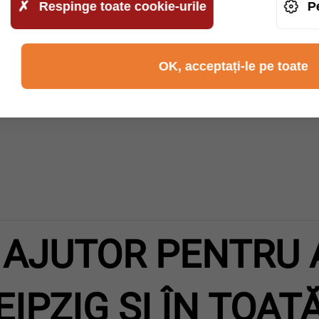
Respinge toate cookie-urile
P
ața locului?
OK, acceptați-le pe toate
zervorului?
 AJUTOR PENTRU 
EIPZIG ȘI ÎN TOA