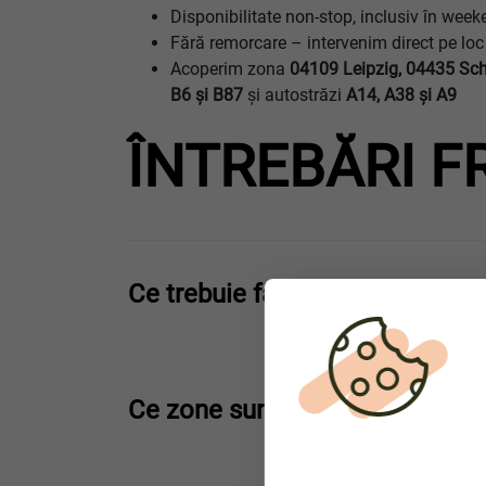
Disponibilitate non-stop, inclusiv în week
Fără remorcare – intervenim direct pe loc
Acoperim zona
04109 Leipzig, 04435 Sc
B6 şi B87
și autostrăzi
A14, A38 şi A9
ÎNTREBĂRI F
Ce trebuie făcut în caz de alim
Ce zone sunt acoperite de servi