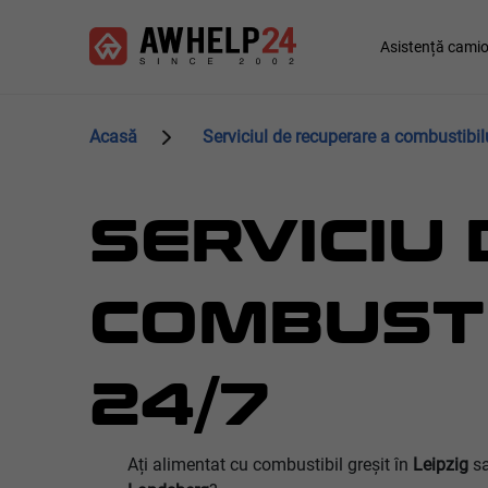
Mergi
Panoul de gestionare a panourilor cookie
la
Main
Asistență cami
conţinutul
navigation
principal
Acasă
Serviciul de recuperare a combustibilu
SERVICIU
COMBUSTIB
24/7
Ați alimentat cu combustibil greșit în
Leipzig
sa