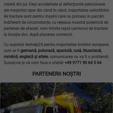
rutieră din jur. Deși accidentele și defecțiunile periculoase
ale mașinilor apar din când în când, majoritatea solicitărilor
de tractare sunt pentru mașini care nu pornesc în parcări.
Indiferent de circumstanțe, cu rețeaua noastră puternică de
parteneri de afaceri, vom trimite rapid camionul de tractare
la locația dvs. după plasarea comenzii.
Cu suportul Awhelp24 pentru majoritatea limbilor europene,
cum ar fi
germană, poloneză, spaniolă, rusă, lituaniană,
română, engleză și altele
, comunicarea nu va fi o problemă.
Sunați-ne și vă vom face o ofertă!
+49 9771 90 64 5 64
PARTENERII NOȘTRI