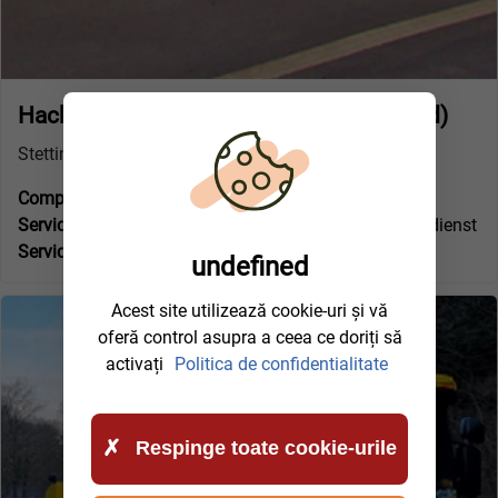
Hack Schwerlastservice GmbH (Neuwied)
Stettiner Str. 14
Companie specializată certificată VBA:
Nu
Service tractari si depanare pt:
LKW+PKW Abschleppdienst
Serviciu 24 de ore pe zi:
Da
undefined
Acest site utilizează cookie-uri și vă
oferă control asupra a ceea ce doriți să
activați
Politica de confidentialitate
Respinge toate cookie-urile