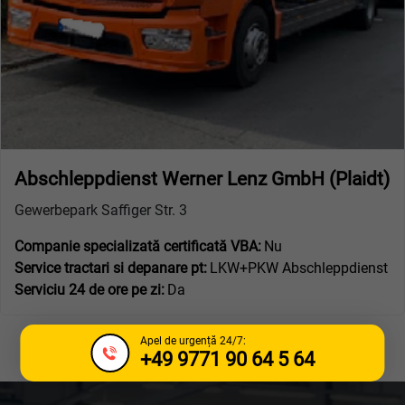
Abschleppdienst Werner Lenz GmbH (Plaidt)
Gewerbepark Saffiger Str. 3
Companie specializată certificată VBA:
Nu
Service tractari si depanare pt:
LKW+PKW Abschleppdienst
Serviciu 24 de ore pe zi:
Da
Apel de urgență 24/7:
+49 9771 90 64 5 64