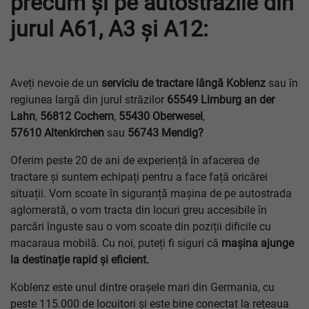
precum și pe autostrăzile din
jurul A61, A3 și A12:
Aveți nevoie de un
serviciu de tractare lângă Koblenz
sau în
regiunea largă din jurul străzilor
65549 Limburg an der
Lahn
,
56812 Cochem
,
55430 Oberwesel
,
57610 Altenkirchen
sau
56743 Mendig?
Oferim peste 20 de ani de experiență în afacerea de
tractare și suntem echipați pentru a face față oricărei
situații. Vom scoate în siguranță mașina de pe autostrada
aglomerată, o vom tracta din locuri greu accesibile în
parcări înguste sau o vom scoate din poziții dificile cu
macaraua mobilă. Cu noi, puteți fi siguri că
mașina ajunge
la destinație rapid și eficient.
Koblenz este unul dintre orașele mari din Germania, cu
peste 115.000 de locuitori și este bine conectat la rețeaua