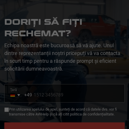
DORIȚI SĂ FIȚI
RECHEMAT?
Echipa noastră este bucuroasă să vă ajute. Unul
dintre reprezentanții noștri pricepuți vă va contacta
în scurt timp pentru a răspunde prompt și eficient
solicitării dumneavoastră.
Ţară
+49
Germany
+49
Prin utilizarea apelului de apel, sunteți de acord că datele dvs. vor fi
transmise către AWHelp și că ați citit politica de confidențialitate.