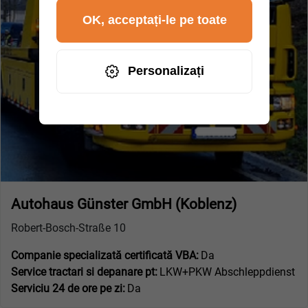
OK, acceptați-le pe toate
Personalizați
Autohaus Günster GmbH (Koblenz)
Robert-Bosch-Straße 10
Companie specializată certificată VBA:
Da
Service tractari si depanare pt:
LKW+PKW Abschleppdienst
Serviciu 24 de ore pe zi:
Da