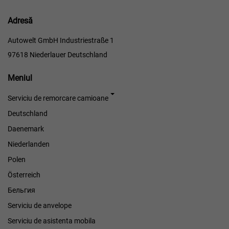
Adresă
Autowelt GmbH Industriestraße 1
97618 Niederlauer Deutschland
Meniul
Meniul
Serviciu de remorcare camioane
Deutschland
Daenemark
Niederlanden
Polen
Österreich
Бельгия
Serviciu de anvelope
Serviciu de asistenta mobila