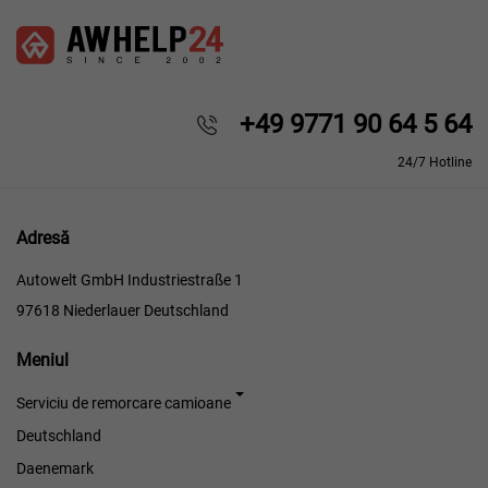
+49 9771 90 64 5 64
24/7 Hotline
Adresă
Autowelt GmbH Industriestraße 1
97618 Niederlauer Deutschland
Meniul
Meniul
Serviciu de remorcare camioane
Deutschland
Daenemark