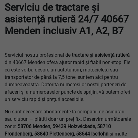
Serviciu de tractare și
asistență rutieră 24/7 40667
Menden inclusiv A1, A2, B7
Serviciul nostru profesional de
tractare și asistență rutieră
din 40667 Menden oferă ajutor rapid și fiabil non-stop. Fie
că este vorba despre un autoturism, motocicletă sau
transportator de până la 7,5 tone, suntem aici pentru
dumneavoastră. Datorită numeroșilor noștri parteneri de
afaceri și a numeroaselor puncte de sprijin, vă putem oferi
un serviciu rapid și prețuri accesibile.
Nu sunt necesare abonamente la companii de asigurări
sau cluburi – plătiți doar un preț fix. Deservim următoarele
zone:
58706 Menden, 59439 Holzwickede, 58710
Fröndenberg, 58840 Plettenberg, 58644 Iserlohn
și multe