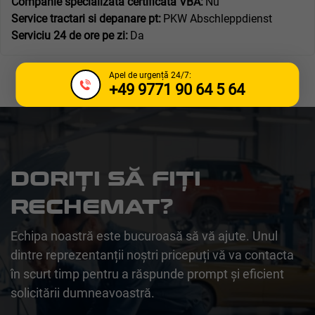
Companie specializată certificată VBA:
Nu
Service tractari si depanare pt:
PKW Abschleppdienst
Serviciu 24 de ore pe zi:
Da
Apel de urgență 24/7:
+49 9771 90 64 5 64
DORIȚI SĂ FIȚI
RECHEMAT?
Echipa noastră este bucuroasă să vă ajute. Unul
dintre reprezentanții noștri pricepuți vă va contacta
în scurt timp pentru a răspunde prompt și eficient
solicitării dumneavoastră.