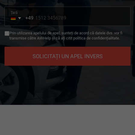
Ţară
+49
Germany
+49
Prin utilizarea apelului de apel, sunteți de acord că datele dvs. vor fi
transmise către AWHelp și că ați citit politica de confidențialitate.
SOLICITAȚI UN APEL INVERS