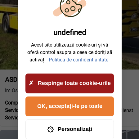
undefined
Acest site utilizează cookie-uri și vă
oferă control asupra a ceea ce doriți să
activați
Politica de confidentialitate
ASD KLEIN e.K. (Schwerte)
Respinge toate cookie-urile
Im Ostfeld 8
Companie specializată certificată VBA:
Nu
OK, acceptați-le pe toate
Service tractari si depanare pt:
LKW+PKW Abschleppdienst
Serviciu 24 de ore pe zi:
Da
Personalizați