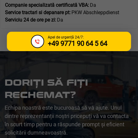
Companie specializată certificată VBA:
Da
Service tractari si depanare pt:
PKW Abschleppdienst
Serviciu 24 de ore pe zi:
Da
Apel de urgență 24/7:
+49 9771 90 64 5 64
DORIȚI SĂ FIȚI
RECHEMAT?
Echipa noastră este bucuroasă să vă ajute. Unul
dintre reprezentanții noștri pricepuți vă va contacta
în scurt timp pentru a răspunde prompt și eficient
solicitării dumneavoastră.