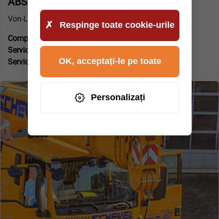
ABS Rheine (Rheine)
Von-Liebig-Straße 3
Respinge toate cookie-urile
Companie specializată certificată VBA:
Da
Service tractari si depanare pt:
PKW Abschleppdienst
OK, acceptați-le pe toate
Serviciu 24 de ore pe zi:
Da
Personalizați