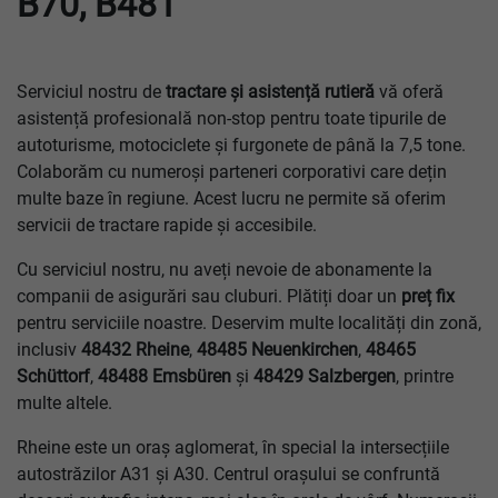
B70, B481
Serviciul nostru de
tractare și asistență rutieră
vă oferă
asistență profesională non-stop pentru toate tipurile de
autoturisme, motociclete și furgonete de până la 7,5 tone.
Colaborăm cu numeroși parteneri corporativi care dețin
multe baze în regiune. Acest lucru ne permite să oferim
servicii de tractare rapide și accesibile.
Cu serviciul nostru, nu aveți nevoie de abonamente la
companii de asigurări sau cluburi. Plătiți doar un
preț fix
pentru serviciile noastre. Deservim multe localități din zonă,
inclusiv
48432 Rheine
,
48485 Neuenkirchen
,
48465
Schüttorf
,
48488 Emsbüren
și
48429 Salzbergen
, printre
multe altele.
Rheine este un oraș aglomerat, în special la intersecțiile
autostrăzilor A31 și A30. Centrul orașului se confruntă