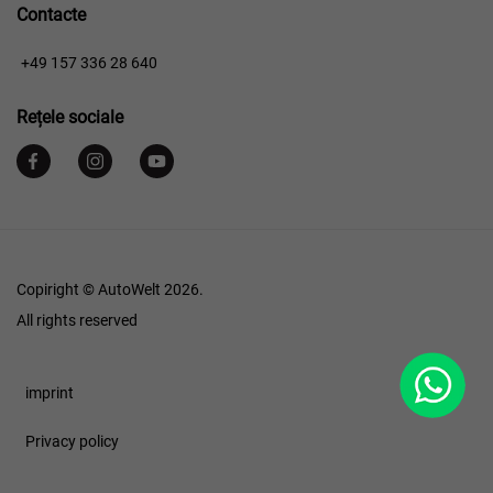
Contacte
​​
+49 157 336 28 640
Rețele sociale
Copiright © AutoWelt 2026.
All rights reserved
WhatsApp
Footer
imprint
Privacy policy