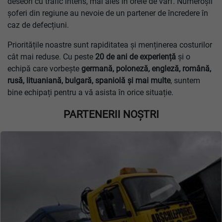
deseori cu trafic intens, mai ales în orele de vârf. Numeroșii
șoferi din regiune au nevoie de un partener de încredere în
caz de defecțiuni.
Prioritățile noastre sunt rapiditatea și menținerea costurilor
cât mai reduse. Cu peste
20 de ani de experiență
și o
echipă care vorbește
germană, poloneză, engleză, română,
rusă, lituaniană, bulgară, spaniolă și mai multe
, suntem
bine echipați pentru a vă asista în orice situație.
PARTENERII NOȘTRI