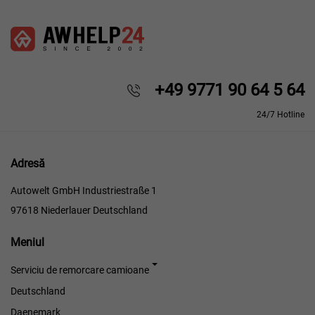
+49 9771 90 64 5 64
24/7 Hotline
Adresă
Autowelt GmbH Industriestraße 1
97618 Niederlauer Deutschland
Meniul
Meniul
Serviciu de remorcare camioane
Deutschland
Daenemark