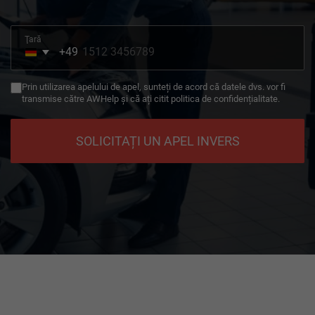
Ţară
+49
Germany
+49
Prin utilizarea apelului de apel, sunteți de acord că datele dvs. vor fi
transmise către AWHelp și că ați citit politica de confidențialitate.
SOLICITAȚI UN APEL INVERS