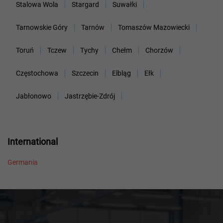
Stalowa Wola
Stargard
Suwałki
Tarnowskie Góry
Tarnów
Tomaszów Mazowiecki
Toruń
Tczew
Tychy
Chełm
Chorzów
Częstochowa
Szczecin
Elbląg
Ełk
Jabłonowo
Jastrzębie-Zdrój
International
Germania