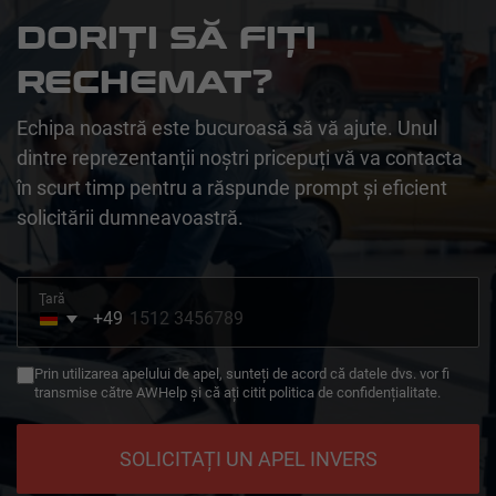
DORIȚI SĂ FIȚI
RECHEMAT?
Echipa noastră este bucuroasă să vă ajute. Unul
dintre reprezentanții noștri pricepuți vă va contacta
în scurt timp pentru a răspunde prompt și eficient
solicitării dumneavoastră.
Ţară
+49
Germany
+49
Prin utilizarea apelului de apel, sunteți de acord că datele dvs. vor fi
transmise către AWHelp și că ați citit politica de confidențialitate.
SOLICITAȚI UN APEL INVERS