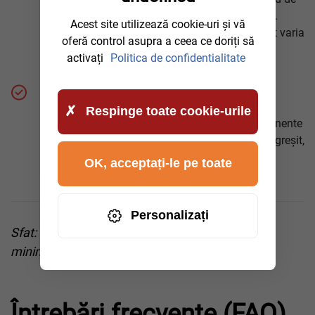
cantitatea din rezervor, locație, oră și alți factori.
Acest site utilizează cookie-uri și vă
Prețurile încep de obicei de la 250 de euro și pot varia
oferă control asupra a ceea ce doriți să
în funcție de circumstanțe.
activați
Politica de confidentialitate
Repararea motorului:
Respinge toate cookie-urile
Dacă sistemul de injecție, filtrul sau alte componente
ale motorului sunt deteriorate de combustibilul greșit,
costurile pot ajunge la câteva mii de euro.
OK, acceptați-le pe toate
Personalizați
Sfat: Nu ezitați și sunați-ne imediat pentru a
minimiza costurile ulterioare.
Întrebări frecvente (FAQ)