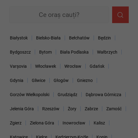
Białystok
Bielsko-Biała
Bełchatów
Będzin
Bydgoszcz
Bytom
Biała Podlaska
Wałbrzych
Varșovia
Włocławek
Wrocław
Gdańsk
Gdynia
Gliwice
Głogów
Gniezno
Gorzów Wielkopolski
Grudziądz
Dąbrowa Górnicza
Jelenia Góra
Rzeszów
Żory
Zabrze
Zamość
Zgierz
Zielona Góra
Inowrocław
Kalisz
Katowice
Kielce
Kędzierzyn-Koźle
Konin