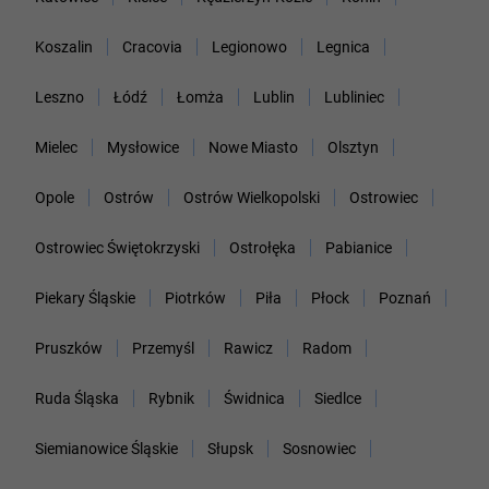
Koszalin
Cracovia
Legionowo
Legnica
Leszno
Łódź
Łomża
Lublin
Lubliniec
Mielec
Mysłowice
Nowe Miasto
Olsztyn
Opole
Ostrów
Ostrów Wielkopolski
Ostrowiec
Ostrowiec Świętokrzyski
Ostrołęka
Pabianice
Piekary Śląskie
Piotrków
Piła
Płock
Poznań
Pruszków
Przemyśl
Rawicz
Radom
Ruda Śląska
Rybnik
Świdnica
Siedlce
Siemianowice Śląskie
Słupsk
Sosnowiec