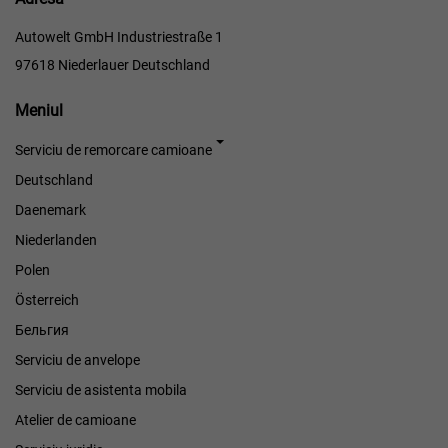
Autowelt GmbH Industriestraße 1
97618 Niederlauer Deutschland
Meniul
Meniul
Serviciu de remorcare camioane
Deutschland
Daenemark
Niederlanden
Polen
Österreich
Бельгия
Serviciu de anvelope
Serviciu de asistenta mobila
Atelier de camioane