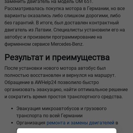
заменить двигатель на модель OM 651.
Рассматривалась покупка мотора в Германии, но все
варианты оказались либо слишком дорогими, либо
без гарантий. В итоге, был доставлен контрактный
двигатель из Латвии. Специалисты установили его на
автобус и произвели программирование на
фирменном сервисе Mercedes-Benz.
Результат и преимущества
После установки нового мотора автобус был
полностью восстановлен и вернулся на маршрут.
Обращение в AWHelp24 позволило быстро
организовать эвакуацию, найти оптимальное решение
и сократить время простоя транспортного средства.
Эвакуация микроавтобусов и грузового
транспорта по всей Германии
Организация
ремонта и замены двигателей
в
проверенных сервисах