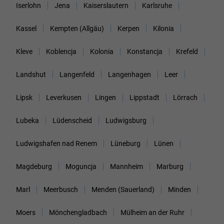
Iserlohn
Jena
Kaiserslautern
Karlsruhe
Kassel
Kempten (Allgäu)
Kerpen
Kilonia
Kleve
Koblencja
Kolonia
Konstancja
Krefeld
Landshut
Langenfeld
Langenhagen
Leer
Lipsk
Leverkusen
Lingen
Lippstadt
Lörrach
Lubeka
Lüdenscheid
Ludwigsburg
Ludwigshafen nad Renem
Lüneburg
Lünen
Magdeburg
Moguncja
Mannheim
Marburg
Marl
Meerbusch
Menden (Sauerland)
Minden
Moers
Mönchengladbach
Mülheim an der Ruhr