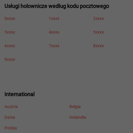
Usługi holownicze według kodu pocztowego
0xxxx
1xxxx
2xxxx
3xxxx
4xxxx
5xxxx
6xxxx
7xxxx
8xxxx
9xxxx
International
Austria
Belgia
Dania
Holandia
Polska