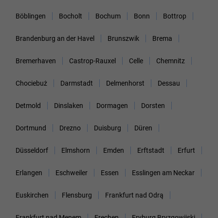
Böblingen
Bocholt
Bochum
Bonn
Bottrop
Brandenburg an der Havel
Brunszwik
Brema
Bremerhaven
Castrop-Rauxel
Celle
Chemnitz
Chociebuż
Darmstadt
Delmenhorst
Dessau
Detmold
Dinslaken
Dormagen
Dorsten
Dortmund
Drezno
Duisburg
Düren
Düsseldorf
Elmshorn
Emden
Erftstadt
Erfurt
Erlangen
Eschweiler
Essen
Esslingen am Neckar
Euskirchen
Flensburg
Frankfurt nad Odrą
Frankfurt nad Menem
Frechen
Fryburg Bryzgowijski