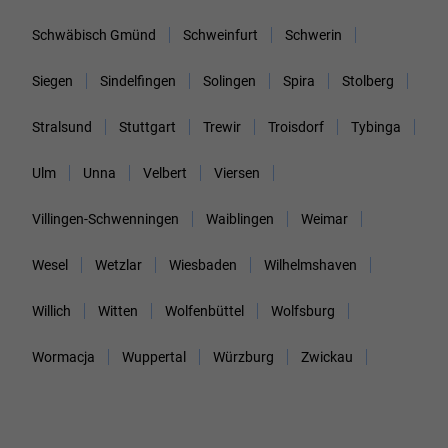
Schwäbisch Gmünd
Schweinfurt
Schwerin
Siegen
Sindelfingen
Solingen
Spira
Stolberg
Stralsund
Stuttgart
Trewir
Troisdorf
Tybinga
Ulm
Unna
Velbert
Viersen
Villingen-Schwenningen
Waiblingen
Weimar
Wesel
Wetzlar
Wiesbaden
Wilhelmshaven
Willich
Witten
Wolfenbüttel
Wolfsburg
Wormacja
Wuppertal
Würzburg
Zwickau