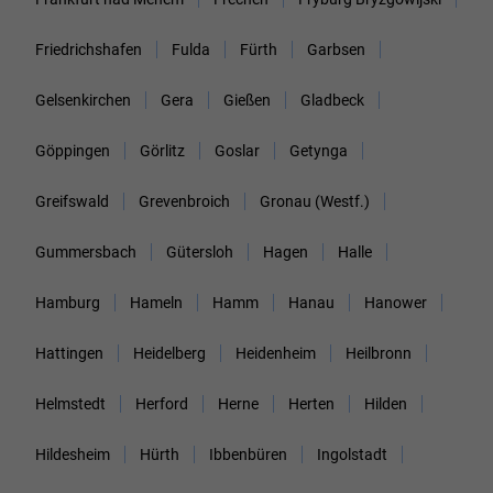
Friedrichshafen
Fulda
Fürth
Garbsen
Gelsenkirchen
Gera
Gießen
Gladbeck
Göppingen
Görlitz
Goslar
Getynga
Greifswald
Grevenbroich
Gronau (Westf.)
Gummersbach
Gütersloh
Hagen
Halle
Hamburg
Hameln
Hamm
Hanau
Hanower
Hattingen
Heidelberg
Heidenheim
Heilbronn
Helmstedt
Herford
Herne
Herten
Hilden
Hildesheim
Hürth
Ibbenbüren
Ingolstadt