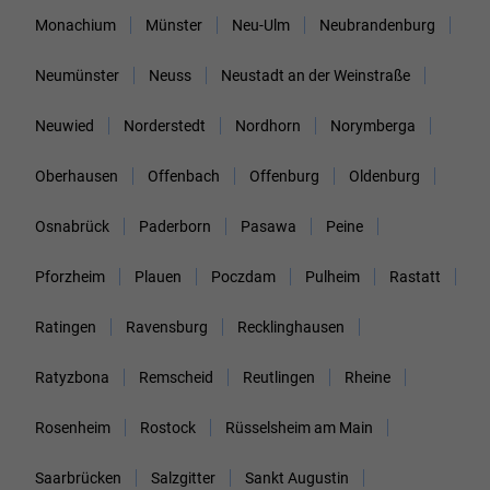
Monachium
Münster
Neu-Ulm
Neubrandenburg
Neumünster
Neuss
Neustadt an der Weinstraße
Neuwied
Norderstedt
Nordhorn
Norymberga
Oberhausen
Offenbach
Offenburg
Oldenburg
Osnabrück
Paderborn
Pasawa
Peine
Pforzheim
Plauen
Poczdam
Pulheim
Rastatt
Ratingen
Ravensburg
Recklinghausen
Ratyzbona
Remscheid
Reutlingen
Rheine
Rosenheim
Rostock
Rüsselsheim am Main
Saarbrücken
Salzgitter
Sankt Augustin