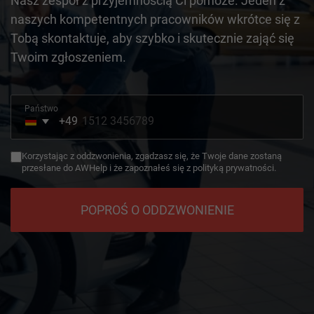
Nasz zespół z przyjemnością Ci pomoże. Jeden z
naszych kompetentnych pracowników wkrótce się z
Tobą skontaktuje, aby szybko i skutecznie zająć się
Twoim zgłoszeniem.
Państwo
+49
Germany
+49
Korzystając z oddzwonienia, zgadzasz się, że Twoje dane zostaną
przesłane do AWHelp i że zapoznałeś się z polityką prywatności.
POPROŚ O ODDZWONIENIE