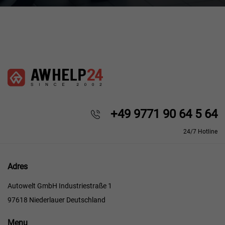
+49 9771 90 64 5 64
24/7 Hotline
Adres
Autowelt GmbH Industriestraße 1
97618 Niederlauer Deutschland
Menu
Menu