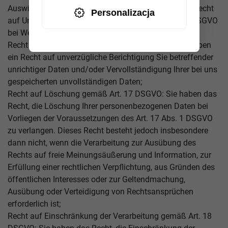
Auswirkungen einer solchen Verarbeitung, sowie Ihr Recht
Personalizacja
auf Unterrichtung, welche Garantien gemäß Art. 46 DSGVO
bei Weiterleitung Ihrer Daten in Drittländer bestehen;
Recht auf Berichtigung gemäß Art. 16 DSGVO: Sie haben
ein Recht auf unverzügliche Berichtigung Sie betreffender
unrichtiger Daten und/oder Vervollständigung Ihrer bei uns
gespeicherten unvollständigen Daten;
Recht auf Löschung gemäß Art. 17 DSGVO: Sie haben das
Recht, die Löschung Ihrer personenbezogenen Daten bei
Vorliegen der Voraussetzungen des Art. 17 Abs. 1 DSGVO
zu verlangen. Dieses Recht besteht jedoch insbesondere
dann nicht, wenn die Verarbeitung zur Ausübung des
Rechts auf freie Meinungsäußerung und Information, zur
Erfüllung einer rechtlichen Verpflichtung, aus Gründen des
öffentlichen Interesses oder zur Geltendmachung,
Ausübung oder Verteidigung von Rechtsansprüchen
erforderlich ist;
Recht auf Einschränkung der Verarbeitung gemäß Art. 18