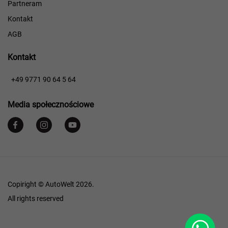
Partneram
Kontakt
AGB
Kontakt
​​
+49 9771 90 64 5 64
Media społecznościowe
Copiright © AutoWelt 2026.
All rights reserved
WhatsApp
Footer