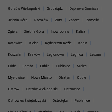
Gorzów Wielkopolski
Grudziądz
Dąbrowa Górnicza
Jelenia Góra
Rzeszów
Żory
Zabrze
Zamość
Zgierz
Zielona Góra
Inowrocław
Kalisz
Katowice
Kielce
Kędzierzyn-Koźle
Konin
Koszalin
Kraków
Legionowo
Legnica
Leszno
Łódź
Łomża
Lublin
Lubliniec
Mielec
Mysłowice
Nowe Miasto
Olsztyn
Opole
Ostrów
Ostrów Wielkopolski
Ostrowiec
Ostrowiec Świętokrzyski
Ostrołęka
Pabianice
Piekary Śląskie
Piotrków
Piła
Płock
Poznań