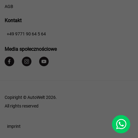
AGB
Kontakt
​​
+49 9771 90 64 5 64
Media społecznościowe
Copiright © AutoWelt 2026.
All rights reserved
WhatsApp
Footer
imprint