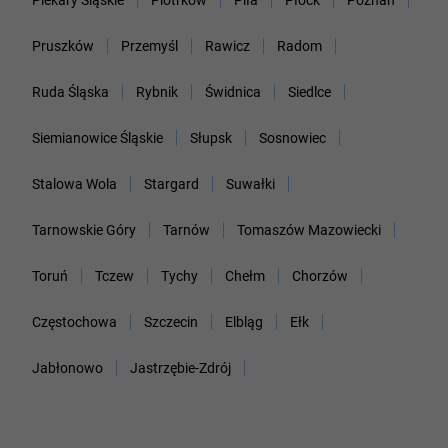
Pruszków
Przemyśl
Rawicz
Radom
Ruda Śląska
Rybnik
Świdnica
Siedlce
Siemianowice Śląskie
Słupsk
Sosnowiec
Stalowa Wola
Stargard
Suwałki
Tarnowskie Góry
Tarnów
Tomaszów Mazowiecki
Toruń
Tczew
Tychy
Chełm
Chorzów
Częstochowa
Szczecin
Elbląg
Ełk
Jabłonowo
Jastrzębie-Zdrój