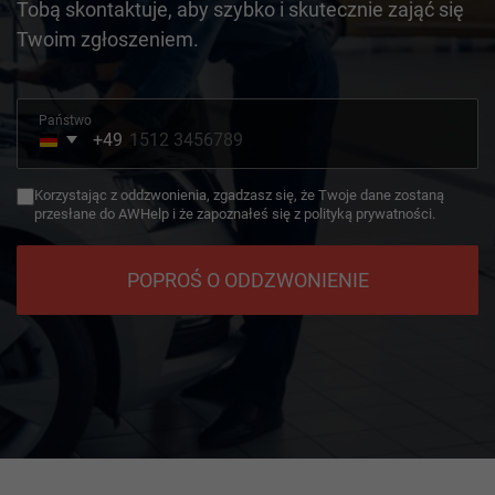
Tobą skontaktuje, aby szybko i skutecznie zająć się
Twoim zgłoszeniem.
Państwo
+49
Germany
+49
Korzystając z oddzwonienia, zgadzasz się, że Twoje dane zostaną
przesłane do AWHelp i że zapoznałeś się z polityką prywatności.
POPROŚ O ODDZWONIENIE