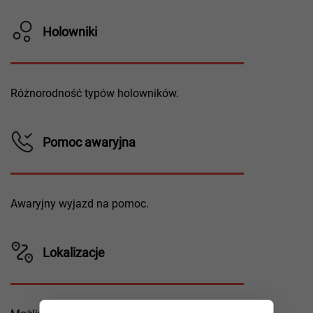
Holowniki
Różnorodność typów holowników.
Pomoc awaryjna
Awaryjny wyjazd na pomoc.
Lokalizacje