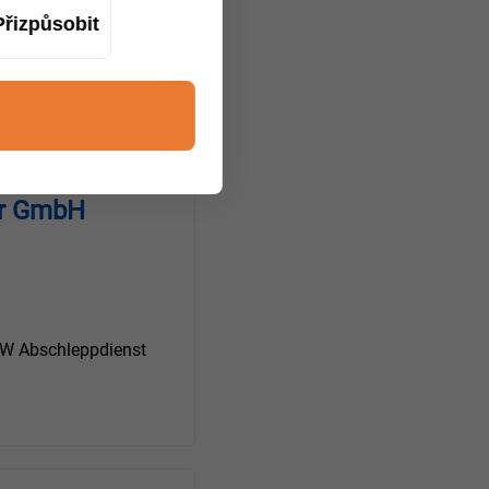
 Abschleppdienst
Přizpůsobit
er GmbH
 Abschleppdienst