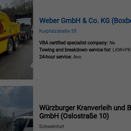
Weber GmbH & Co. KG (Boxb
Kurpfalzstraße 55
VBA certified specialist company:
Ne
Towing and breakdown service for:
LKW+PKW
24-hour service:
Ano
Würzburger Kranverleih und 
GmbH (Oslostraße 10)
Schweinfurt