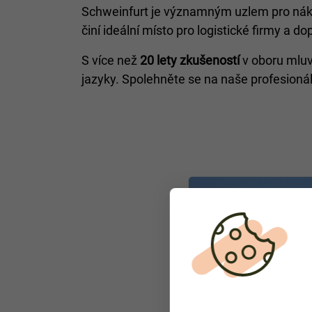
Schweinfurt je významným uzlem pro nákla
činí ideální místo pro logistické firmy a do
S více než
20 lety zkušeností
v oboru mluví
jazyky. Spolehněte se na naše profesionáln