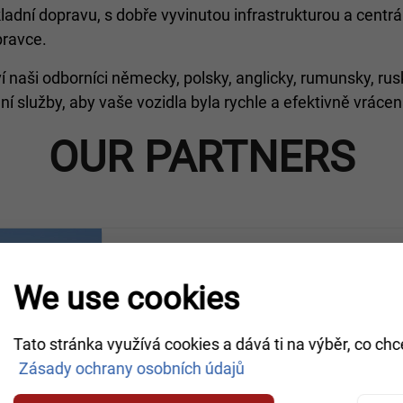
dní dopravu, s dobře vyvinutou infrastrukturou a centrá
pravce.
 naši odborníci německy, polsky, anglicky, rumunsky, rusk
í služby, aby vaše vozidla byla rychle a efektivně vrácena
OUR PARTNERS
We use cookies
TM Truckservice GmbH und 
Schweinfurt (Schweinfurt)
Tato stránka využívá cookies a dává ti na výběr, co chc
Lilienthalstraße 8
Zásady ochrany osobních údajů
VBA certified specialist company:
Ano