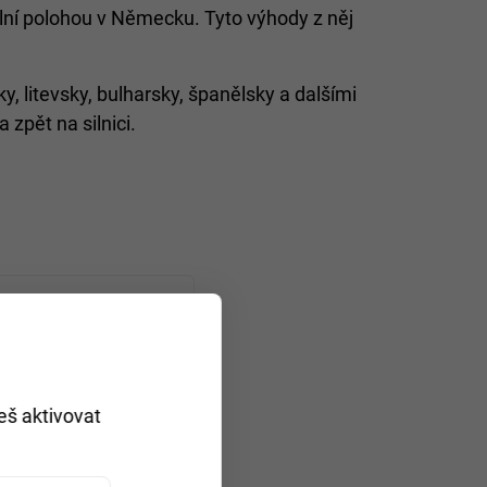
lní polohou v Německu. Tyto výhody z něj
y, litevsky, bulharsky, španělsky a dalšími
 zpět na silnici.
Co. KG
eš aktivovat