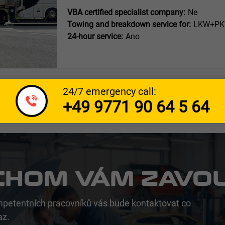
VBA certified specialist company:
Ne
Towing and breakdown service for:
LKW+PKW
24-hour service:
Ano
24/7 emergency call:
+49 9771 90 64 5 64
CHOM VÁM ZAVOL
petentních pracovníků vás bude kontaktovat co
az.