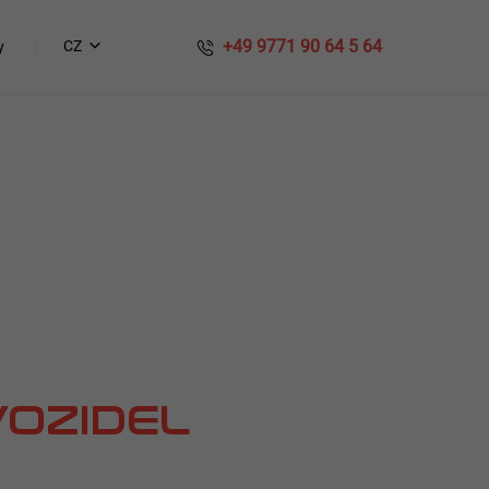
​​ +49 9771 90 64 5 64
CZ
y
OZIDEL