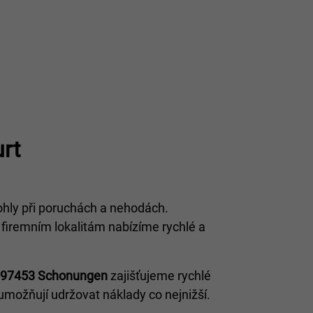
rt
ohly při poruchách a nehodách.
 firemním lokalitám nabízíme rychlé a
97453 Schonungen
zajišťujeme rychlé
 umožňují udržovat náklady co nejnižší.