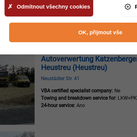
Towing and breakdown service for:
LKW+PKW
Odmítnout všechny cookies
24-hour service:
Ano
OK, přijmout vše
Autoverwertung Katzenberg
Heustreu (Heustreu)
Neustädter Str. 41
VBA certified specialist company:
Ne
Towing and breakdown service for:
LKW+PKW
24-hour service:
Ano