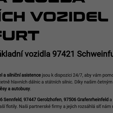
CH VOZIDEL
FURT
kladní vozidla 97421 Schweinfu
 a silniční asistence
jsou k dispozici 24/7, aby vám pom
etně hlavních dálnic a státních silnic. Díky našim četným
věsy a autobusy
.
6 Sennfeld
,
97447 Gerolzhofen
,
97506 Grafenrheinfeld
a
í flotily. Naši partnerské firmy a jejich rozsáhlá síť nám