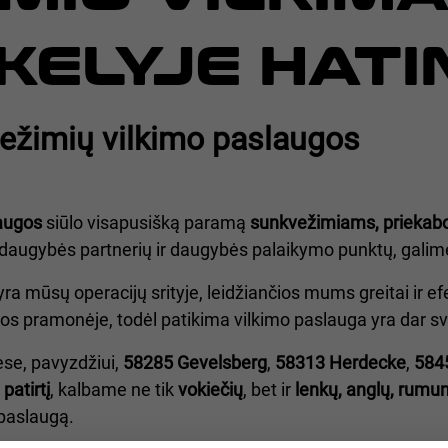
KELYJE HAT
ežimių vilkimo paslaugos
laugos
siūlo visapusišką paramą
sunkvežimiams, priekab
augybės partnerių ir daugybės palaikymo punktų, galime g
 yra mūsų operacijų srityje, leidžiančios mums greitai ir ef
kos pramonėje, todėl patikima vilkimo paslauga yra dar s
ėse, pavyzdžiui,
58285 Gevelsberg
,
58313 Herdecke
,
584
patirtį
, kalbame ne tik
vokiečių
, bet ir
lenkų, anglų, rumunų
paslaugą.