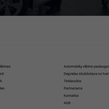
ilkimas
Automobilių vilkimo paslaugo
and
Degvielas iztukšošana no tver
k
Tinklaraštis
den
Partneriams
Kontaktai
h
AGB