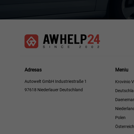
Meniu
Adresas
Meniu
Autowelt GmbH Industriestraße 1
Krovinio V
97618 Niederlauer Deutschland
Deutschl
Daenemar
Niederlan
Polen
Österreic