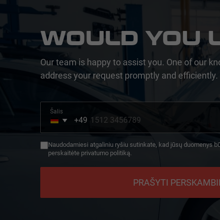
WOULD YOU L
Our team is happy to assist you. One of our kn
address your request promptly and efficiently.
Šalis
+49
Germany
+49
Naudodamiesi atgaliniu ryšiu sutinkate, kad jūsų duomenys b
perskaitėte privatumo politiką.
PRAŠYTI PERSKAMB