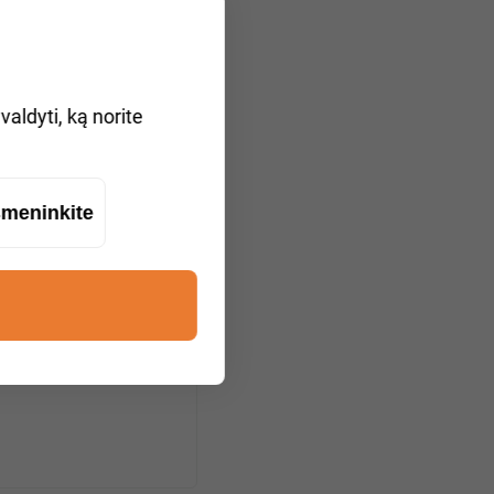
aldyti, ką norite
meninkite
m Deister)
 Abschleppdienst