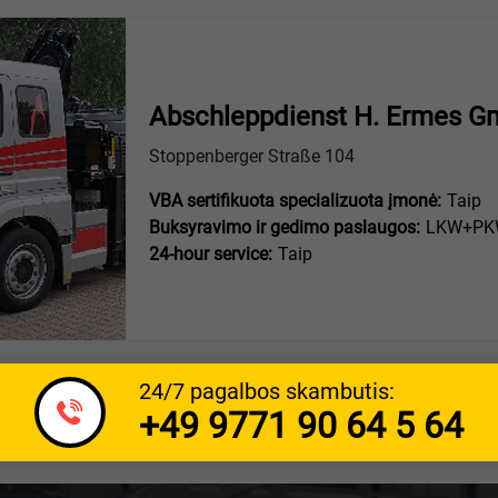
Abschleppdienst H. Ermes G
Stoppenberger Straße 104
VBA sertifikuota specializuota įmonė:
Taip
Buksyravimo ir gedimo paslaugos:
LKW+PKW
24-hour service:
Taip
24/7 pagalbos skambutis:
+49 9771 90 64 5 64