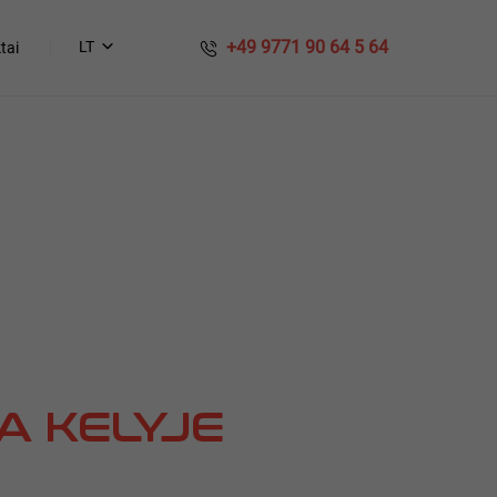
​​ +49 9771 90 64 5 64
LT
tai
A KELYJE