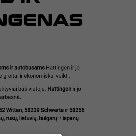
INGENAS
oms ir autobusams
Hattingen ir jo
reitai ir ekonomiškai veikti.
ektyviai būti vietoje.
Hattingen
ir jo
varbesnė.
52 Witten
,
58239 Schwerte
ir
58256
, rusų, lietuvių, bulgarų
ir
ispanų