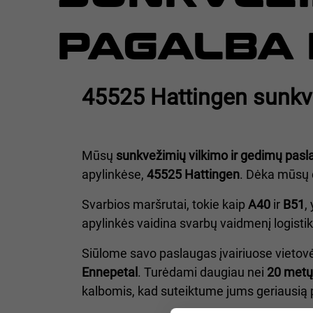
PAGALBA 
45525 Hattingen sunkv
Mūsų
sunkvežimių vilkimo ir gedimų pas
apylinkėse,
45525 Hattingen
. Dėka mūsų d
Svarbios maršrutai, tokie kaip
A40
ir
B51
,
apylinkės vaidina svarbų vaidmenį logisti
Siūlome savo paslaugas įvairiuose vietov
Ennepetal
. Turėdami daugiau nei
20 metų 
kalbomis, kad suteiktume jums geriausią 