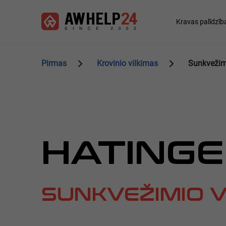
Pereiti
Slapukų valdymo skydelis
į
Main
Kravas palīdzīb
pagrindinį
navigation
turinį
Pirmas
Krovinio vilkimas
Sunkvežimi
HATING
SUNKVEŽIMIO V