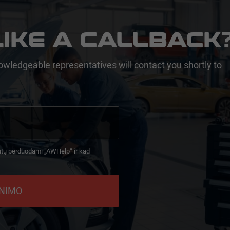
IKE A CALLBACK
owledgeable representatives will contact you shortly to
ūtų perduodami „AWHelp“ ir kad
INIMO