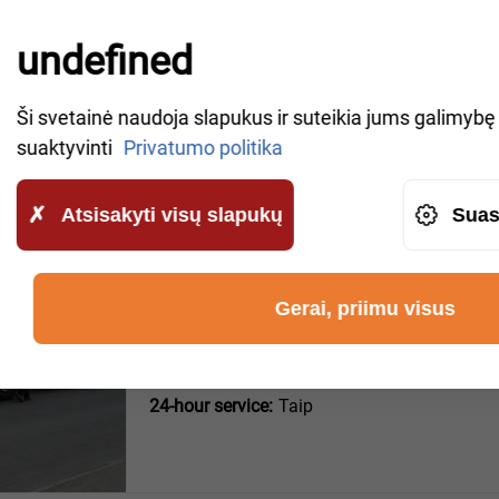
undefined
MŪSŲ PARTNERIAI
Ši svetainė naudoja slapukus ir suteikia jums galimybę v
suaktyvinti
Privatumo politika
Atsisakyti visų slapukų
Suas
Auto-Schmidt (Bad Münder a
Gerai, priimu visus
Hauptstraße 55
VBA sertifikuota specializuota įmonė:
Taip
Buksyravimo ir gedimo paslaugos:
LKW+PKW
24-hour service:
Taip