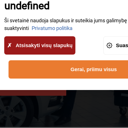
IKE A CALLBACK
undefined
owledgeable representatives will contact you shortly to
Ši svetainė naudoja slapukus ir suteikia jums galimybę v
suaktyvinti
Privatumo politika
Atsisakyti visų slapukų
Suas
ūtų perduodami „AWHelp“ ir kad
Gerai, priimu visus
INIMO