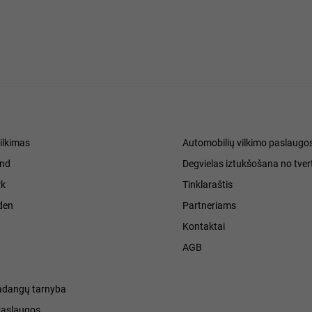
ilkimas
Automobilių vilkimo paslaugo
and
Degvielas iztukšošana no tver
k
Tinklaraštis
den
Partneriams
Kontaktai
h
AGB
adangų tarnyba
Paslaugos