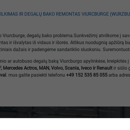
Viurcburge, degalų bako problema.Sunkvežimį atvilkome į savo d
as ir išvalytas iš vidaus ir išorės. Atlikus nuodugnią apžiūrą bu
iais dažais ir padengėme sandariklio sluoksniu. Suremontuotas
imio ar autobuso degalų baką Viurcburgo apylinkėse, kreipkitės
, Mercedes Actros, MAN, Volvo, Scania, Iveco ir Renault
ir siūlo
 val
. mus galite pasiekti telefonu
+49 152 535 85 055
arba adre