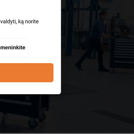
?
aldyti, ką norite
meninkite