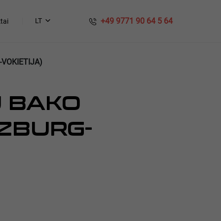
​​ +49 9771 90 64 5 64
LT
tai
VOKIETIJA)
Ų BAKO
ZBURG-