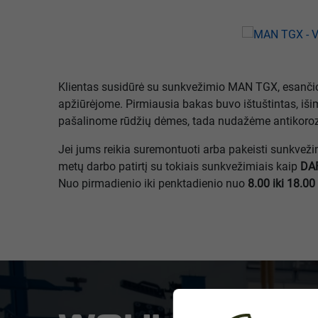
Klientas susidūrė su sunkvežimio MAN TGX, esančio 
apžiūrėjome. Pirmiausia bakas buvo ištuštintas, išimt
pašalinome rūdžių dėmes, tada nudažėme antikorozin
Jei jums reikia suremontuoti arba pakeisti sunkvež
metų darbo patirtį su tokiais sunkvežimiais kaip
DAF
Nuo pirmadienio iki penktadienio nuo
8.00 iki 18.00