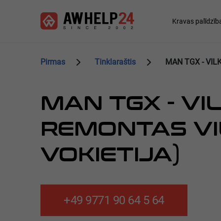
Pereiti
Slapukų valdymo skydelis
į
Main
Kravas palīdzīb
pagrindinį
navigation
turinį
Pirmas
Tinklaraštis
MAN TGX - VI
MAN TGX - VI
REMONTAS V
VOKIETIJA)
+49 9771 90 64 5 64