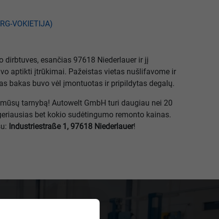
irbtuves, esančias 97618 Niederlauer ir jį
vo aptikti įtrūkimai. Pažeistas vietas nušlifavome ir
 bakas buvo vėl įmontuotas ir pripildytas degalų.
 į mūsų tarnybą! Autowelt GmbH turi daugiau nei 20
 geriausias bet kokio sudėtingumo remonto kainas.
su:
Industriestraße 1, 97618 Niederlauer
!