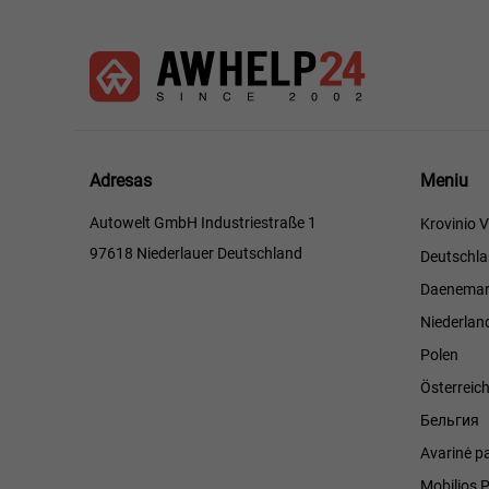
Meniu
Adresas
Meniu
Autowelt GmbH Industriestraße 1
Krovinio V
97618 Niederlauer Deutschland
Deutschl
Daenemar
Niederlan
Polen
Österreic
Бельгия
Avarinė p
Mobilios 