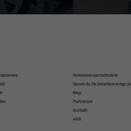
ciężarowy
Holowanie samochodów
and
Serwis do źle zatankowanego p
k
Blog
den
Partneram
Kontakt
h
AGB