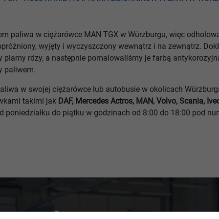
kiem paliwa w ciężarówce MAN TGX w Würzburgu, więc odholowa
opróżniony, wyjęty i wyczyszczony wewnątrz i na zewnątrz. Dokł
 plamy rdzy, a następnie pomalowaliśmy je farbą antykorozyjn
y paliwem.
paliwa w swojej ciężarówce lub autobusie w okolicach Würzburg
wkami takimi jak
DAF, Mercedes Actros, MAN, Volvo, Scania, Ivec
d poniedziałku do piątku w godzinach od 8:00 do 18:00 pod n