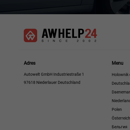
Menu
Adres
Menu
Autowelt GmbH Industriestraße 1
Holownik 
97618 Niederlauer Deutschland
Deutschl
Daenemar
Niederlan
Polen
Österreic
Бельгия