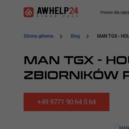
Przejdź
Panel zarządzania plikami cookies
do
Main
Pomoc dla cięż
treści
navigation
Strona główna
Blog
MAN TGX - HO
MAN TGX - H
ZBIORNIKÓW
+49 9771 90 64 5 64