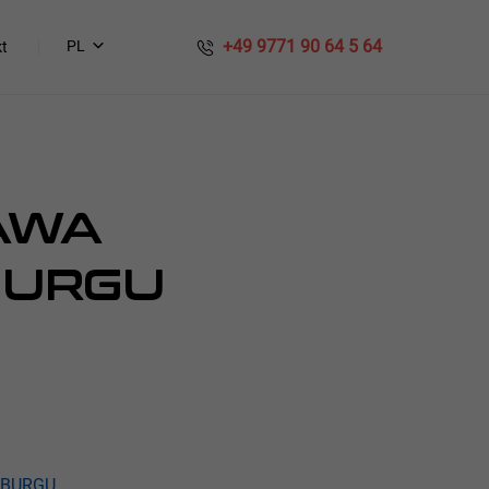
​​ +49 9771 90 64 5 64
PL
t
RAWA
BURGU