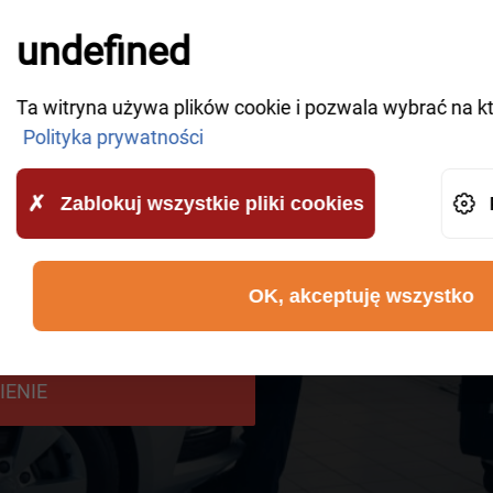
ABYŚMY DO CIEB
undefined
Ta witryna używa plików cookie i pozwala wybrać na k
en z naszych kompetentnych pracowników wkrótce się
Polityka prywatności
zająć się Twoim zgłoszeniem.
Zablokuj wszystkie pliki cookies
OK, akceptuję wszystko
taną przesłane do AWHelp i że
IENIE