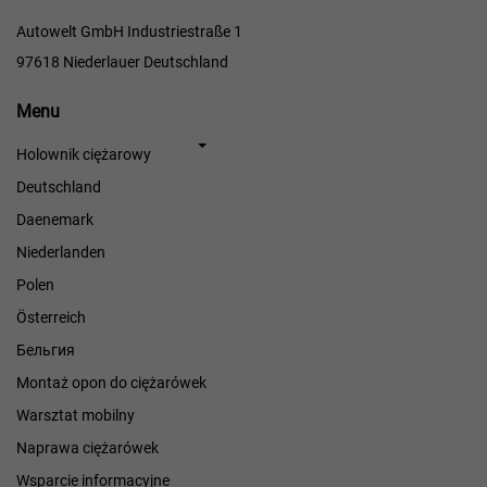
Autowelt GmbH Industriestraße 1
97618 Niederlauer Deutschland
Menu
Menu
Holownik ciężarowy
Deutschland
Daenemark
Niederlanden
Polen
Österreich
Бельгия
Montaż opon do ciężarówek
Warsztat mobilny
Naprawa ciężarówek
Wsparcie informacyjne