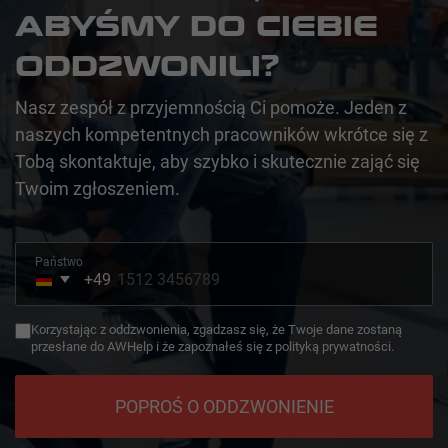
ABYŚMY DO CIEBIE
ODDZWONILI?
Nasz zespół z przyjemnością Ci pomoże. Jeden z
naszych kompetentnych pracowników wkrótce się z
Tobą skontaktuje, aby szybko i skutecznie zająć się
Twoim zgłoszeniem.
Państwo
+49
Germany
+49
Korzystając z oddzwonienia, zgadzasz się, że Twoje dane zostaną
przesłane do AWHelp i że zapoznałeś się z polityką prywatności.
POPROŚ O ODDZWONIENIE