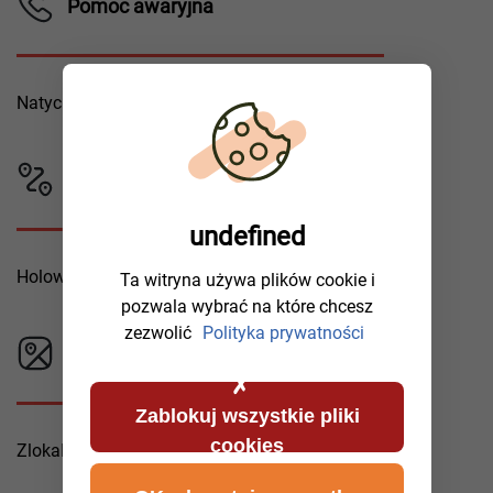
Pomoc awaryjna
Natychmiastowy dojazd.
Zasięg
undefined
Holowanie lokalne i dalekobieżne.
Ta witryna używa plików cookie i
pozwala wybrać na które chcesz
zezwolić
Polityka prywatności
Sieć lawet
Zablokuj wszystkie pliki
cookies
Zlokalizowanych w kluczowych punktach.