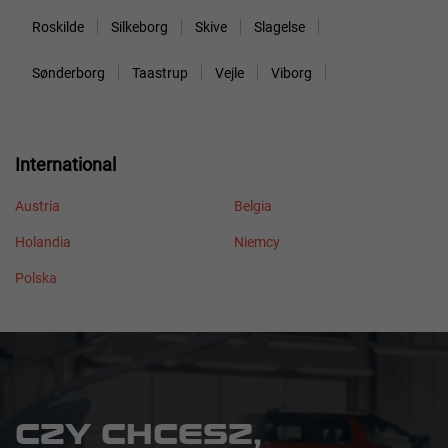
Roskilde
Silkeborg
Skive
Slagelse
Sønderborg
Taastrup
Vejle
Viborg
International
Austria
Belgia
Holandia
Niemcy
Polska
CZY CHCESZ,