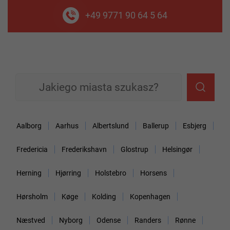
+49 9771 90 64 5 64
Aalborg
Aarhus
Albertslund
Ballerup
Esbjerg
Fredericia
Frederikshavn
Glostrup
Helsingør
Herning
Hjørring
Holstebro
Horsens
Hørsholm
Køge
Kolding
Kopenhagen
Næstved
Nyborg
Odense
Randers
Rønne