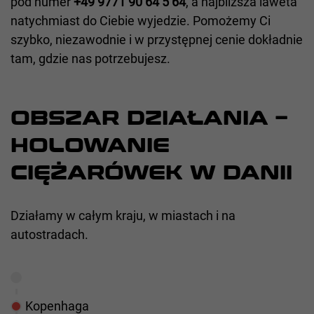
pod numer
+49 9771 90 64 5 64
, a najbliższa laweta
natychmiast do Ciebie wyjedzie. Pomożemy Ci
szybko, niezawodnie i w przystępnej cenie dokładnie
tam, gdzie nas potrzebujesz.
OBSZAR DZIAŁANIA –
HOLOWANIE
CIĘŻARÓWEK W DANII
Działamy w całym kraju, w miastach i na
autostradach.
Kopenhaga