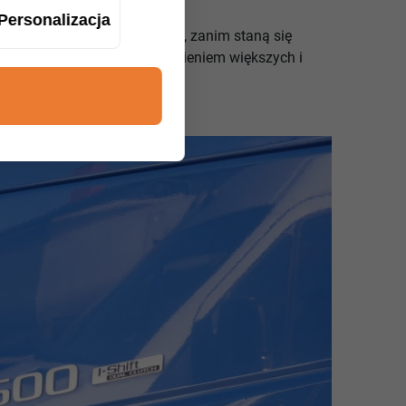
Personalizacja
kować potencjalne problemy, zanim staną się
rodki zaradcze przed wystąpieniem większych i