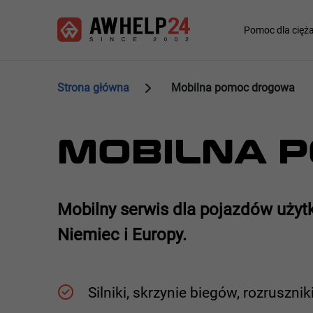
Przejdź
Panel zarządzania plikami cookies
do
Main
Pomoc dla cięż
treści
navigation
Strona główna
Mobilna pomoc drogowa
MOBILNA 
Mobilny serwis dla pojazdów użyt
Niemiec i Europy.
Silniki, skrzynie biegów, rozrusznik