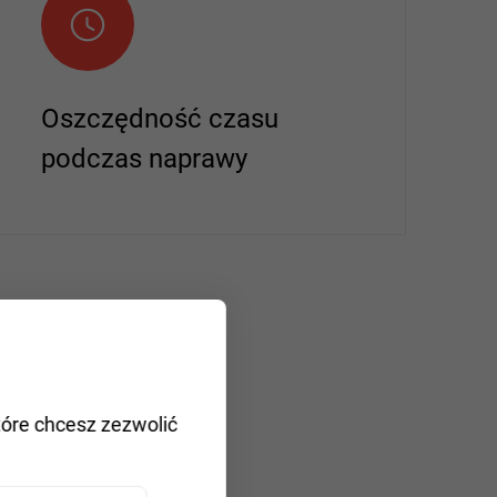
Oszczędność czasu
podczas naprawy
tóre chcesz zezwolić