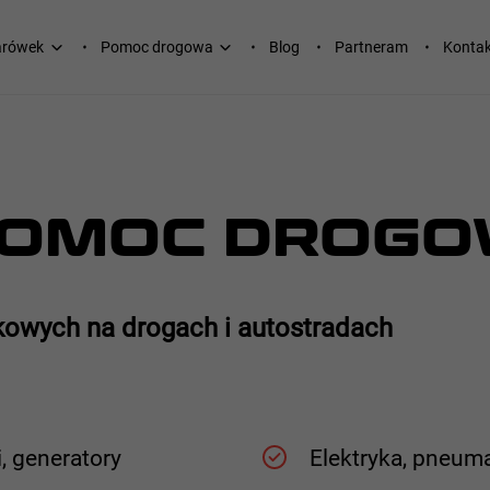
arówek
Pomoc drogowa
Blog
Partneram
Kontak
POMOC DROG
kowych na drogach i autostradach
i, generatory
Elektryka, pneum