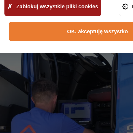
Zablokuj wszystkie pliki cookies
ne dźwięki, wibracje, problemy
Diagnostyka pomaga zidentyfi
rowania pojazdu wyświetla
poważne. Pozwala to podjąć ś
nformują o problemach.
kosztowniejszych problemów.
OK, akceptuję wszystko