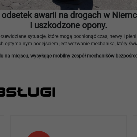
y odsetek awarii na drogach w Niemc
i uszkodzone opony.
zewidziane sytuacje, które mogą pochłonąć czas, nerwy i pien
ch optymalnym podejściem jest wezwanie mechanika, który świ
u na miejscu, wysyłając mobilny zespół mechaników bezpośred
BSŁUGI