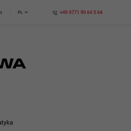
​​ +49 9771 90 64 5 64
PL
t
OWA
atyka