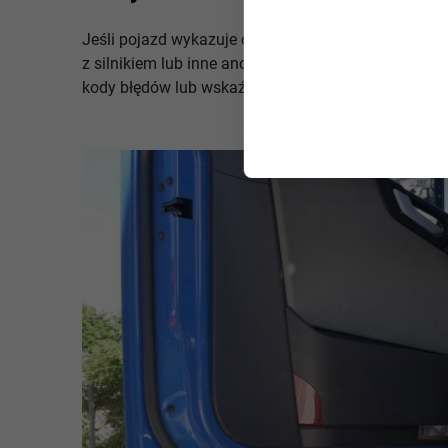
Jeśli pojazd wykazuje objawy awarii, takie jak dziw
z silnikiem lub inne anomalie. Jeśli system monito
kody błędów lub wskaźniki na desce rozdzielczej i