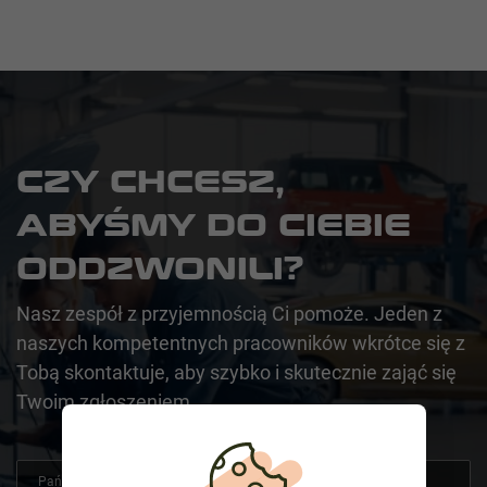
CZY CHCESZ,
ABYŚMY DO CIEBIE
ODDZWONILI?
Nasz zespół z przyjemnością Ci pomoże. Jeden z
naszych kompetentnych pracowników wkrótce się z
Tobą skontaktuje, aby szybko i skutecznie zająć się
Twoim zgłoszeniem.
Państwo