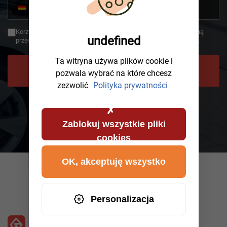
+49
Germany
+49
Korzystając z oddzwonienia, zgadzasz się, że Twoje dane zostaną
undefined
przesłane do AWHelp i że zapoznałeś się z polityką prywatności.
Ta witryna używa plików cookie i
POPROŚ O ODDZWONIENIE
pozwala wybrać na które chcesz
zezwolić
Polityka prywatności
Zablokuj wszystkie pliki
cookies
OK, akceptuję wszystko
Personalizacja