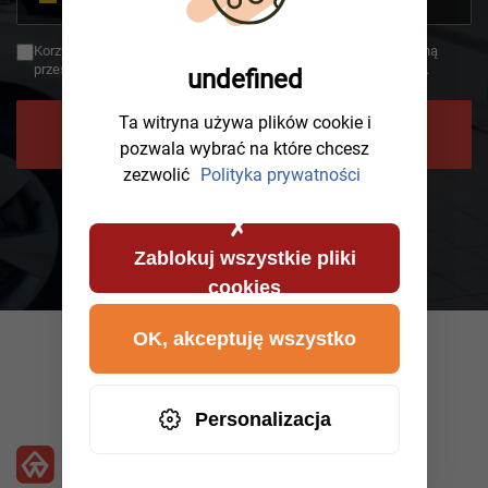
Germany
+49
Korzystając z oddzwonienia, zgadzasz się, że Twoje dane zostaną
przesłane do AWHelp i że zapoznałeś się z polityką prywatności.
undefined
Ta witryna używa plików cookie i
POPROŚ O ODDZWONIENIE
pozwala wybrać na które chcesz
zezwolić
Polityka prywatności
Zablokuj wszystkie pliki
cookies
OK, akceptuję wszystko
Personalizacja