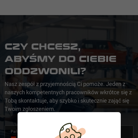
CZY CHCESZ,
ABYŚMY DO CIEBIE
ODDZWONILI?
Nasz zespół z przyjemnością Ci pomoże. Jeden z
naszych kompetentnych pracowników wkrótce się z
Tobą skontaktuje, aby szybko i skutecznie zająć się
Twoim zgłoszeniem.
Państwo
+49