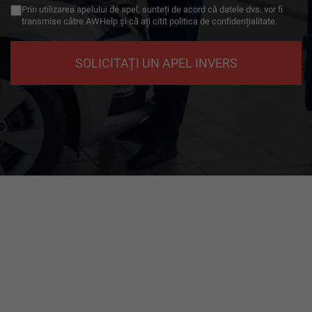
Prin utilizarea apelului de apel, sunteți de acord că datele dvs. vor fi
transmise către AWHelp și că ați citit politica de confidențialitate.
SOLICITAȚI UN APEL INVERS