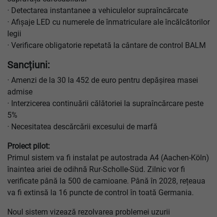
· Detectarea instantanee a vehiculelor supraîncărcate
· Afișaje LED cu numerele de înmatriculare ale încălcătorilor
legii
· Verificare obligatorie repetată la cântare de control BALM
Sancțiuni:
· Amenzi de la 30 la 452 de euro pentru depășirea masei
admise
· Interzicerea continuării călătoriei la supraîncărcare peste
5%
· Necesitatea descărcării excesului de marfă
Proiect pilot:
Primul sistem va fi instalat pe autostrada A4 (Aachen-Köln)
înaintea ariei de odihnă Rur-Scholle-Süd. Zilnic vor fi
verificate până la 500 de camioane. Până în 2028, rețeaua
va fi extinsă la 16 puncte de control în toată Germania.
Noul sistem vizează rezolvarea problemei uzurii