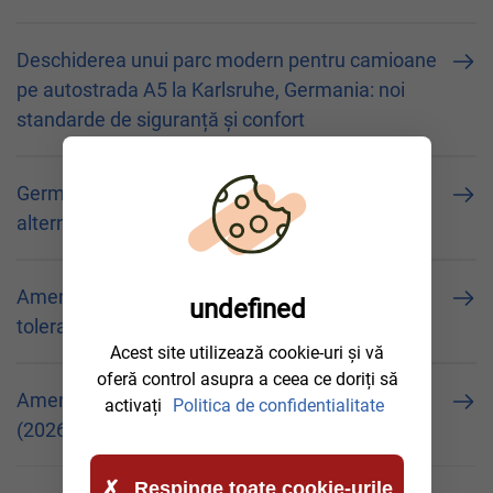
Deschiderea unui parc modern pentru camioane
pe autostrada A5 la Karlsruhe, Germania: noi
standarde de siguranță și confort
Germania: A59 va fi închisă timp de 8 luni. Rute
alternative și detalii despre reparații
Amenzi pentru camioane în Italia (2026):
undefined
toleranță zero și sancțiuni record
Acest site utilizează cookie-uri și vă
oferă control asupra a ceea ce doriți să
Amenzi pentru camioane în Franța și Spania
activați
Politica de confidentialitate
(2026): automatizare și strângerea limitelor
Respinge toate cookie-urile