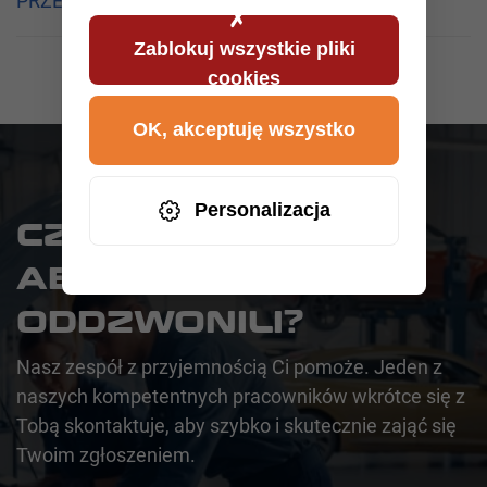
PRZEŁADOWANE CIĘŻARÓWKI OD 2026 ROKU
Zablokuj wszystkie pliki
cookies
OK, akceptuję wszystko
Personalizacja
CZY CHCESZ,
ABYŚMY DO CIEBIE
ODDZWONILI?
Nasz zespół z przyjemnością Ci pomoże. Jeden z
naszych kompetentnych pracowników wkrótce się z
Tobą skontaktuje, aby szybko i skutecznie zająć się
Twoim zgłoszeniem.