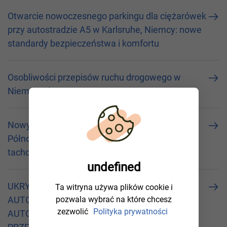
Otwarcie nowoczesnego parkingu dla ciężarówek
przy autostradzie A5 w Karlsruhe, Niemcy: nowe
standardy bezpieczeństwa i komfortu
Osobliwości przepisów ruchu drogowego w
Niemczech
Nowy system kontroli ciężarówek w Nadrenii
Północnej-Westfalii: Policja zdalnie sprawdza
tachografy
undefined
UKRYTE CZUJNIKI NA NIEMIECKICH
Ta witryna używa plików cookie i
pozwala wybrać na które chcesz
AUTOSTRADACH: JAK NIEMCY BĘDĄ
zezwolić
Polityka prywatności
AUTOMATYCZNIE WYKRYWAĆ