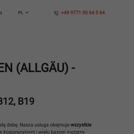
​​ +49 9771 90 64 5 64
PL
t
 (ALLGÄU) -
B12, B19
całą dobę. Nasza usługa obejmuje
wszystkie
rom korporacyjnym i wielu bazom możemy