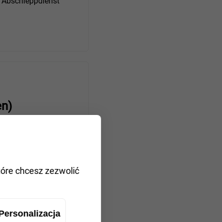
bschleppdienst
n)
ak
bschleppdienst
tóre chcesz zezwolić
Personalizacja