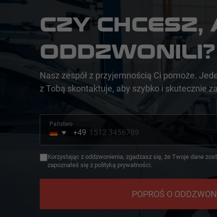
CZY CHCESZ, 
ODDZWONILI?
Nasz zespół z przyjemnością Ci pomoże. Jed
z Tobą skontaktuje, aby szybko i skutecznie 
Państwo
+49
Germany
+49
Korzystając z oddzwonienia, zgadzasz się, że Twoje dane zos
zapoznałeś się z polityką prywatności.
POPROŚ O ODDZWON