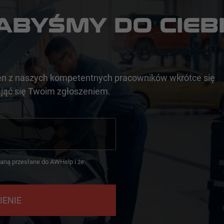
ABYŚMY DO CIEB
en z naszych kompetentnych pracowników wkrótce się
zająć się Twoim zgłoszeniem.
taną przesłane do AWHelp i że
IENIE