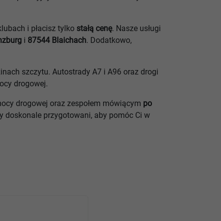
ubach i płacisz tylko
stałą cenę
. Nasze usługi
nzburg
i
87544 Blaichach
. Dodatkowo,
inach szczytu. Autostrady A7 i A96 oraz drogi
ocy drogowej.
omocy drogowej oraz zespołem mówiącym
po
my doskonale przygotowani, aby pomóc Ci w