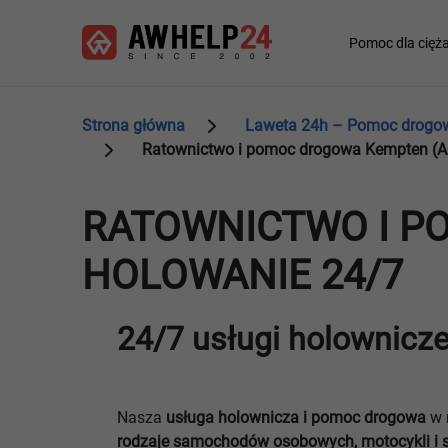
Przejdź
Panel zarządzania plikami cookies
do
Main
Pomoc dla cięż
treści
navigation
Strona główna
Laweta 24h – Pomoc drogowa
Ratownictwo i pomoc drogowa Kempten (Al
RATOWNICTWO I P
HOLOWANIE 24/7
24/7 usługi holownicz
Nasza
usługa holownicza i pomoc drogowa
w 
rodzaje samochodów osobowych, motocykli i