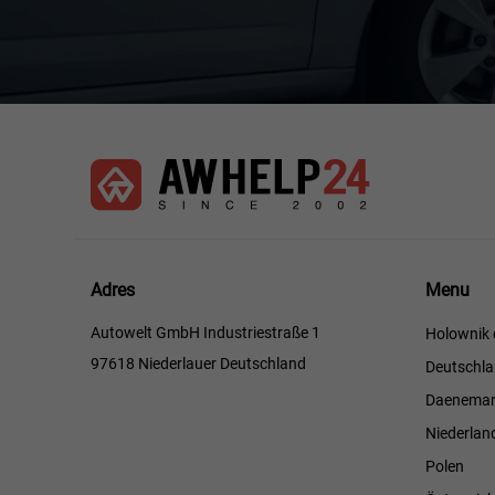
Menu
Adres
Menu
Autowelt GmbH Industriestraße 1
Holownik 
97618 Niederlauer Deutschland
Deutschl
Daenemar
Niederlan
Polen