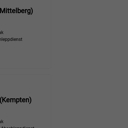
Mittelberg)
ak
leppdienst
. (Kempten)
ak