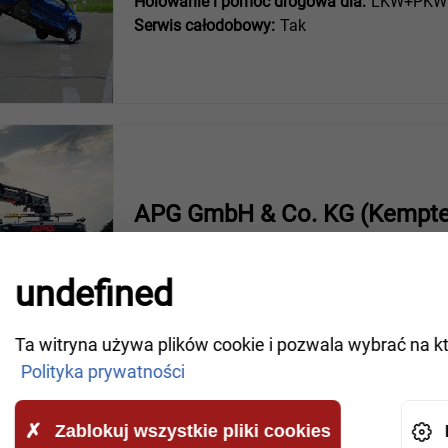
Holowanie i pomoc drogowa dla:
LKW+PKW A
Serwis całodobowy:
Tak
APG GmbH & Co. KG (Kempte
Porschestraße 10
undefined
Firma specjalistyczna z certyfikatem VBA:
T
Holowanie i pomoc drogowa dla:
LKW+PKW A
Serwis całodobowy:
Tak
Ta witryna używa plików cookie i pozwala wybrać na k
Polityka prywatności
Zablokuj wszystkie pliki cookies