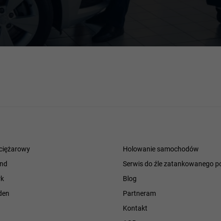
ciężarowy
Holowanie samochodów
and
Serwis do źle zatankowanego p
k
Blog
den
Partneram
Kontakt