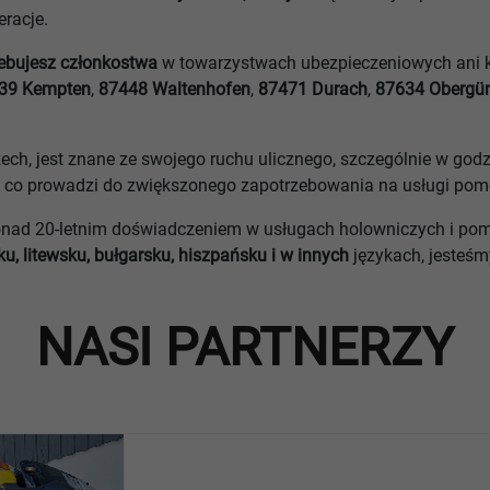
racje.
zebujesz członkostwa
w towarzystwach ubezpieczeniowych ani kl
39 Kempten
,
87448 Waltenhofen
,
87471 Durach
,
87634 Obergü
ch, jest znane ze swojego ruchu ulicznego, szczególnie w godz
, co prowadzi do zwiększonego zapotrzebowania na usługi pom
ponad 20-letnim doświadczeniem w usługach holowniczych i p
ku, litewsku, bułgarsku, hiszpańsku i w innych
językach, jesteś
NASI PARTNERZY