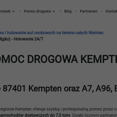
arówek
Pomoc drogowa
Blog
Partneram
Kontak
 i holowanie aut osobowych na terenie całych Niemiec
lgäu) - Holowanie 24/7
OMOC DROGOWA KEMPTEN
e 87401 Kempten oraz A7, A96, 
regionie Kempten oferuje szybką i profesjonalną pomoc przez 
 samochodów dostawczych do 7,5 tony
. Dzięki licznym partne