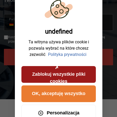
Twoim zgłoszeniem.
Państwo
+49
Germany
undefined
+49
Korzystając z oddzwonienia, zgadzasz się, że Twoje dane zostaną
Ta witryna używa plików cookie i
przesłane do AWHelp i że zapoznałeś się z polityką prywatności.
pozwala wybrać na które chcesz
zezwolić
Polityka prywatności
POPROŚ O ODDZWONIENIE
Zablokuj wszystkie pliki
cookies
OK, akceptuję wszystko
Personalizacja