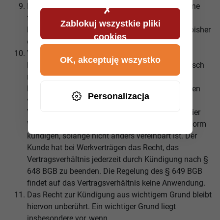
Leistet der Kunde trotz zweimaliger Mahnung eine
fällige Abschlagszahlung nicht, so ist Autowelt
Zablokuj wszystkie pliki
berechtigt, vom Vertrag zurückzutreten und die bisher
cookies
erbrachten Leistungen abzurechnen.
Verträge mit einer automatischen Beendigung
OK, akceptuję wszystko
bedürfen keiner Kündigung und enden automatisch
mit Erreichen des Laufzeitendes. Soweit eine
bestimmte Vertragslaufzeit zwischen den Parteien
Personalizacja
vereinbart wird, können beide Parteien das
Vertragsverhältnis jederzeit, mit einer Frist von vier
Wochen zum vereinbarten Vertragsende in Textform
kündigen, solange nicht anders vereinbart ist. Der
Kunde hat bei Werkverträgen das Recht, das
Vertragsverhältnis jederzeit durch Kündigung nach §
648 BGB zu beenden. Die Regelung des § 649 BGB
findet auf das Vertragsverhältnis keine Anwendung.
Das Recht zur Kündigung aus wichtigem Grund bleibt
hiervon unberührt. Ein wichtiger Grund liegt
insbesondere vor, wenn